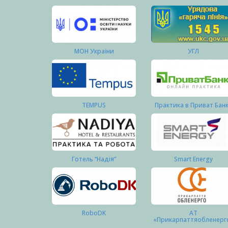
МОН України
УГЛ
TEMPUS
Практика в Приват Бан
Готель “Надія”
Smart Energy
RoboDK
АТ
«Прикарпаттяобленерг