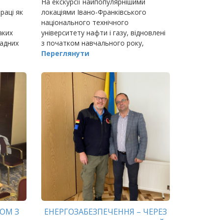
На екскурсії найпопулярнішими
раці як
локаціями Івано-Франківського
національного технічного
аких
університету нафти і газу, відновлені
ладних
з початком навчального року,
.
надходить багато заявок від освітніх
Переглянути
закладів Прикарпаття.
ОМ З
ЕНЕРГОЗАБЕЗПЕЧЕННЯ – ЧЕРЕЗ