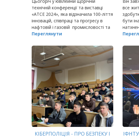
Цьогоріч у ювілейній щорічній
Він зав
технічній конференції та виставці
все житт
«ATCE 2024», яка відзначила 100-ліття
здобутк
інновацій, співпраці та прогресу в
бути ін
нафтовій і газовій промисловості та
натхнен
пройшла в Новому Орлеані (Луїзіана,
Переглянути
самовд
Перегл
США), взяли участь з…
Королев
світі: 
КІБЕРПОЛІЦІЯ - ПРО БЕЗПЕКУ І
ІФНТУ