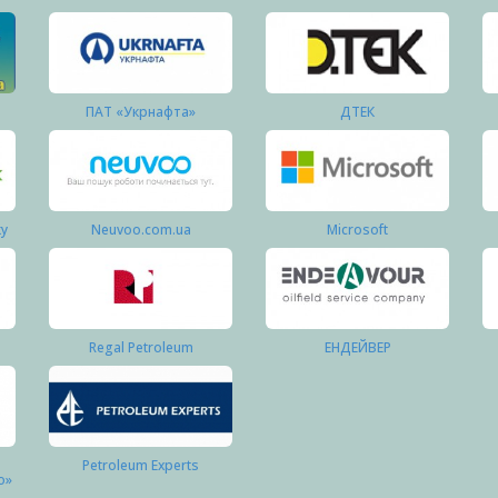
ПАТ «Укрнафта»
ДТЕК
ку
Neuvoo.com.ua
Microsoft
Regal Petroleum
ЕНДЕЙВЕР
Petroleum Experts
о»