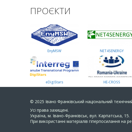
ПРОЄКТИ
EnyMSW
NET4SENERGY
eDigiStars
HE-CROSS
© 2025
Івано Франківський національний технічний
Усi права захищенi.
Україна, м. Івано-Франківськ, вул. Карпатська, 15.
При використанні матеріалів гіперпосилання на ре