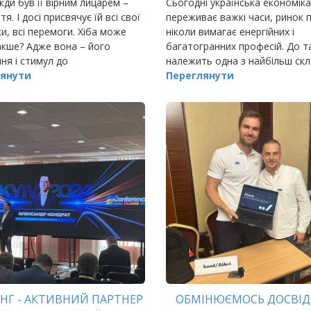
жди був її вірним лицарем –
Сьогодні українська економіка
я. І досі присвячує їй всі свої
переживає важкі часи, ринок п
и, всі перемоги. Хіба може
ніколи вимагає енергійних і
акше? Адже вона – його
багатогранних професій. До т
ня і стимул до
належить одна з найбільш ск
осконалення. Вона – справжня
янути
спеціальностей – менеджмент
Переглянути
а. Так її називають в усьому
Королева…
НГ - АКТИВНИЙ ПАРТНЕР
ОБМІНЮЄМОСЬ ДОСВІД