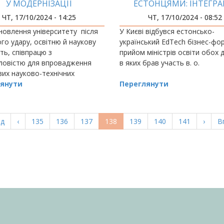
У МОДЕРНІЗАЦІЇ
ЕСТОНЦЯМИ: ІНТЕГРА
ТОГАЗОВИХ КОМПАНІЙ
ЦИФРОВИХ ТЕХНОЛОГІ
ЧТ, 17/10/2024 - 14:25
ЧТ, 17/10/2024 - 08:52
ОСВІТНІЙ ПРОЦЕС
новлення університету після
У Києві відбувся естонсько-
го удару, освітню й наукову
український EdTech бізнес-фо
сть, співпрацю з
прийом міністрів освіти обох 
ловістю для впровадження
в яких брав участь в. о.
их науково-технічних
к розповів проректор з
янути
Переглянути
ої роботи
а
ад
Попередня
‹
Page
135
Page
136
Page
137
Поточна
138
Page
139
Page
140
Page
141
Насту
›
О
В
ка
сторінка
сторінка
сторі
с