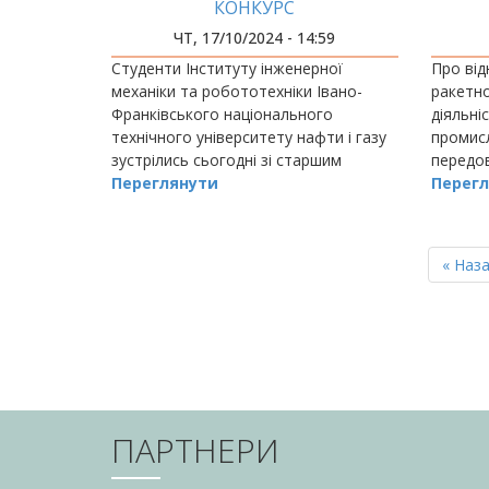
КОНКУРС
НАФ
ЧТ, 17/10/2024 - 14:59
Студенти Інституту інженерної
Про від
механіки та робототехніки Івано-
ракетно
Франківського національного
діяльні
технічного університету нафти і газу
промис
зустрілись сьогодні зі старшим
передов
оперативним уповноваженим відділу
Переглянути
розробо
Перегл
протидії кіберзлочинності в Івано-
науков
Франківській області,
РОЗБИВКА
НА
Перш
« Наз
СТОРІНКИ
сторін
ПАРТНЕРИ