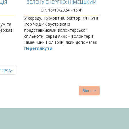
ЦІЯ
ЗЕЛЕНУ ЕНЕРГІЮ: НІМЕЦЬКИЙ
Й В
ДОСВІД
СР, 16/10/2024 - 15:41
У середу, 16 жовтня, ректор ІФНТУНГ
рум та
Ігор ЧУДИК зустрівся із
держав,
представниками волонтерської
спільноти, серед яких – волонтер з
Німеччини Пол ГУІР, який допомагає
нашому регіону із
Переглянути
енергозабезпеченням.
пна
стання
перед»
нка
торінка
Більше