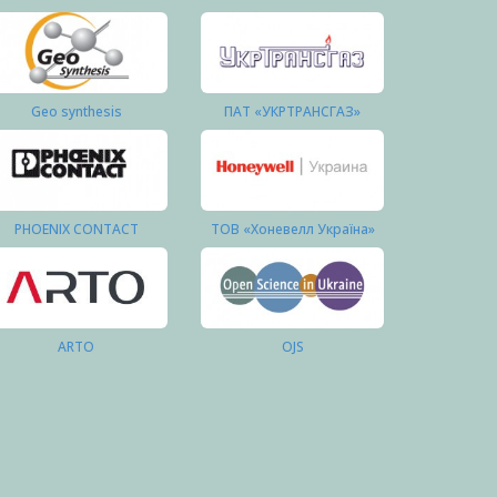
Geo synthesis
ПАТ «УКРТРАНСГАЗ»
PHOENIX CONTACT
ТОВ «Хоневелл Україна»
ARTO
OJS