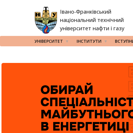
Перейти
Івано-Франківський
до
основного
національний технічний
вмісту
університет нафти і газу
УНІВЕРСИТЕТ
ІНСТИТУТИ
ВСТУПН