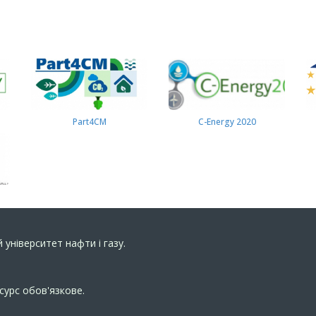
Part4СМ
C-Energy 2020
 університет нафти і газу.
сурс обов'язкове.