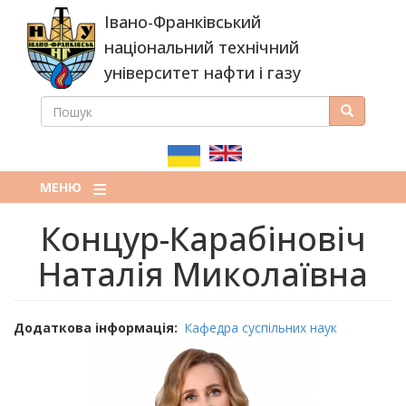
Перейти
Івано-Франківський
до
основного
національний технічний
вмісту
університет нафти і газу
ПОШУК
Пошук
ПОШУКОВА
ФОРМА
МЕНЮ
Концур-Карабіновіч
Наталія Миколаївна
Додаткова інформація
Кафедра суспільних наук