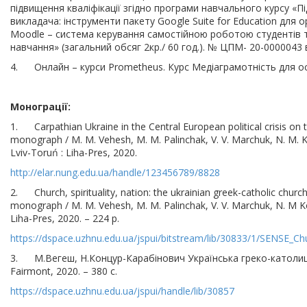
підвищення кваліфікації згідно програми навчального курсу 
викладача: інструменти пакету Google Suite for Education для о
Moodle – система керування самостійною роботою студентів 
навчання» (загальний обсяг 2кр./ 60 год.). № ЦПМ- 20-0000043 
4. Онлайн – курси Prometheus. Курс Медіаграмотність для осв
Монограції:
1. Carpathian Ukraine in the Central European political crisis on th
monograph / M. M. Vehesh, M. M. Palinchak, V. V. Marchuk, N. M. K
Lviv-Toruń : Liha-Pres, 2020.
http://elar.nung.edu.ua/handle/123456789/8828
2. Church, spirituality, nation: the ukrainian greek-catholic church i
monograph / M. M. Vehesh, M. M. Palinchak, V. V. Marchuk, N. M Ko
Liha-Pres, 2020. – 224 p.
https://dspace.uzhnu.edu.ua/jspui/bitstream/lib/30833/1/SENSE_
3. М.Вегеш, Н.Концур-Карабінович Українська греко-католиць
Fairmont, 2020. – 380 c.
https://dspace.uzhnu.edu.ua/jspui/handle/lib/30857