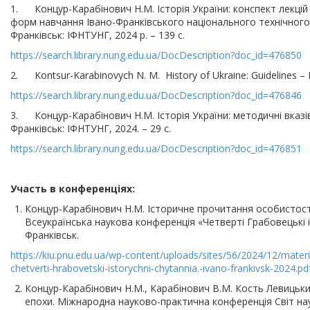
1. Концур-Карабінович Н.М. Історія України: конспект лекцій 
форм навчання Івано-Франківського національного технічного у
Франківськ: ІФНТУНГ, 2024 р. – 139 с.
https://search.library.nung.edu.ua/DocDescription?doc_id=476850
2. Kontsur-Karabinovych N. M. History of Ukraine: Guidelines – 
https://search.library.nung.edu.ua/DocDescription?doc_id=476846
3. Концур-Карабінович Н.М. Історія України: методичні вказів
Франківськ: ІФНТУНГ, 2024. – 29 c.
https://search.library.nung.edu.ua/DocDescription?doc_id=476851
Участь в конференціях:
Концур-Карабінович Н.М. Історичне прочитання особистос
Всеукраїнська наукова конференція «Четверті Грабовецькі іс
Франківськ.
https://kiu.pnu.edu.ua/wp-content/uploads/sites/56/2024/12/materi
chetverti-hrabovetski-istorychni-chytannia.-ivano-frankivsk-2024.pd
Концур-Карабінович Н.М., Карабінович В.М. Кость Левицьки
епохи. Міжнародна науково-практична конференція Світ нау