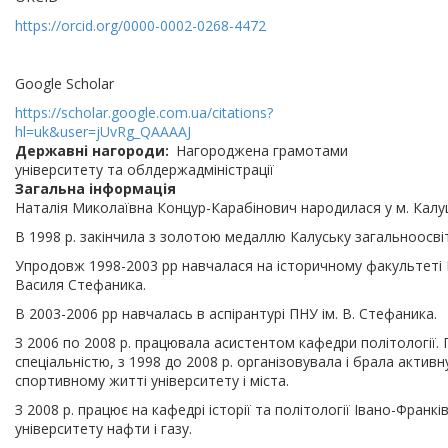
https://orcid.org/0000-0002-0268-4472
Google Scholar
https://scholar.google.com.ua/citations?
hl=uk&user=jUvRg_QAAAAJ
Державні нагороди
Нагороджена грамотами
університету та облдержадміністрації
Загальна інформація
Наталія Миколаївна Концур-Карабінович народилася у м. Калуш
В 1998 р. закінчила з золотою медаллю Калуську загальноосв
Упродовж 1998-2003 рр навчалася на історичному факультеті 
Василя Стефаника.
В 2003-2006 рр навчалась в аспірантурі ПНУ ім. В. Стефаника.
З 2006 по 2008 р. працювала асистентом кафедри політології
спеціальністю, з 1998 до 2008 р. організовувала і брала актив
спортивному житті університету і міста.
З 2008 р. працює на кафедрі історії та політології Івано-Франк
університету нафти і газу.