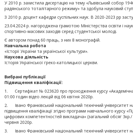
У 2010 р. захистила дисертацію на тему «Львівський собор 1946
радянського тоталітарного режиму» та здобула науковий ступ
З 2010 р. доцент кафедри суспільних наук. В 2020-2023 рр зас
23.04.2024 р. нагороджена грамотою Міністерства освіти і нау
спортивно-масових заходів серед студентської молоді.
Є автором понад 60 праць, з них 8 монографій.
Навчальна робота
«Історії України та української культури».
Наукова діяльність
Історія Української греко-католицької церкви.
Вибрані публікації
Підвищення кваліфікації:
1. Сертифікат № 023620 про проходження курсу «Академічна д
01:00 годин відео лекцій від 06 квітня 2020р.
2. Івано Франківський національний технічний університет на
підвищення кваліфікації згідно програми навчального курсу «П
цифрових компетентностей викладача» (загальний обсяг 3кр./ 
червня 2020р.
3. Івано Франківський національний технічний університет на