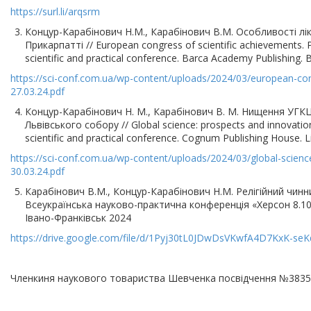
https://surl.li/arqsrm
Концур-Карабінович Н.М., Карабінович В.М. Особливості лік
Прикарпатті // European congress of scientific achievements. P
scientific and practical conference. Barca Academy Publishing. 
https://sci-conf.com.ua/wp-content/uploads/2024/03/european-con
27.03.24.pdf
Концур-Карабінович Н. М., Карабінович В. М. Нищення УГК
Львівського собору // Global science: prospects and innovation
scientific and practical conference. Cognum Publishing House. 
https://sci-conf.com.ua/wp-content/uploads/2024/03/global-scienc
30.03.24.pdf
Карабінович В.М., Концур-Карабінович Н.М. Релігійний чинни
Всеукраїнська науково-практична конференція «Херсон 8.10
Івано-Франківськ 2024
https://drive.google.com/file/d/1Pyj30tL0JDwDsVKwfA4D7KxK-seK
Членкиня наукового товариства Шевченка посвідчення №3835 в