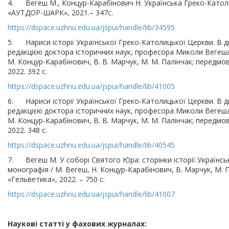
4. Вегеш М., Концур-Карабінович Н. Українська Греко-Катол
«АУТДОР-ШАРК», 2021.– 347с.
https://dspace.uzhnu.edu.ua/jspui/handle/lib/34595
5. Нариси історії Української Греко-Католицької Церкви. В дв
редакцією доктора історичних наук, професора Миколи Вегеша;
М. Концур-Карабінович, В. В. Марчук, М. М. Палінчак; передмов
2022. 392 с.
https://dspace.uzhnu.edu.ua/jspui/handle/lib/41005
6. Нариси історії Української Греко-Католицької Церкви. В дв
редакцією доктора історичних наук, професора Миколи Вегеша;
М. Концур-Карабінович, В. В. Марчук, М. М. Палінчак; передмов
2022. 348 c.
https://dspace.uzhnu.edu.ua/jspui/handle/lib/40545
7. Вегеш М. У соборі Святого Юра: сторінки історії Українсь
монографія / М. Вегеш, Н. Концур-Карабінович, В. Марчук, М. П
«Гельветика», 2022. – 750 с.
https://dspace.uzhnu.edu.ua/jspui/handle/lib/41007
Наукові статті у фахових журналах: