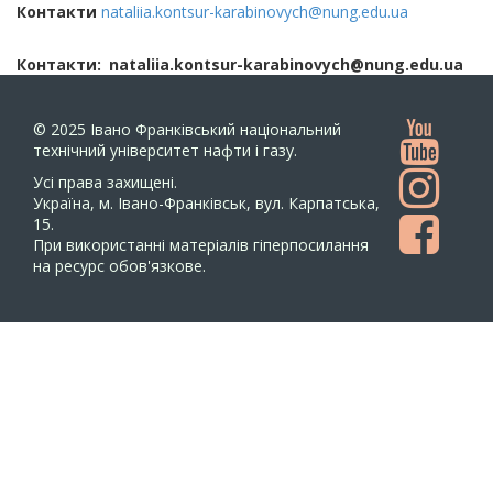
Контакти
nataliia.kontsur-karabinovych@nung.edu.ua
Контакти
nataliia.kontsur-karabinovych@nung.edu.ua
© 2025
Івано Франківський національний
технічний університет нафти і газу.
Усi права захищенi.
Україна, м. Івано-Франківськ, вул. Карпатська,
15.
При використанні матеріалів гіперпосилання
на ресурс обов'язкове.