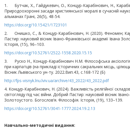
1. Бутчак, Х., Гайдукевич, О., Концур-Карабінович, Н., Карабін
Природоохоронні засади християнської моралі в сучасній наук
альманах Грані, 26(5), 48-54.
https://doi.org/10.15421/1723101
2. Онишко, С., & Концур-Карабінович, Н. (2020). Феномен; К
Пастир: науковий вісник Івано-Франківської академії Івана Зол
Історія, (15), 96–103.
https://doi.org/10.52761/2522-1558.2020.15.15
3. Руско Н., Концур-Карабінович Н.М. Філософська аксіологія
при карпатців (на прикладі історичних сакральних місць, цілющ
Вісник Львівського ун-ту. 2022.Вип.43, с.168-172 (Б)
http://fps-visnyk.lnu.lviv.ua/archive/43_2022/43_2022.pdf
4. Концур-Карабінович, Н. (2024). Важливість релігійної склад
світогляду під час війни. Добрий Пастир: науковий вісник Івано
Золотоустого. Богослов’я. Філософія. Історія, (19), 133–139.
https://doi.org/10.52761/3041-1777.2024.19.2.13
Навчально-методичні видання: