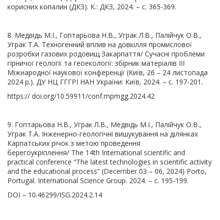
корисних копалин (ДКЗ). К.: ДКЗ, 2024. – с. 365-369.
8. Медвідь М.І., Гоптарьова Н.В., Уграк Л.В., Палійчук О.В.,
Уграк Т.А. Техногенний вплив на довкілля промислової
розробки газових родовищ Закарпаття/ Сучасні проблеми
гірничої геології та геоекології: збірник матеріалів ІІІ
Міжнародної наукової конференції (Київ, 26 – 24 листопада
2024 р.). ДУ НЦ ГГГРІ НАН України: Київ, 2024. – с. 197-201.
https:// doi.org/10.59911/conf.mpmgg.2024.42
9. Гоптарьова Н.В., Уграк Л.В., Медвідь М.І., Палійчук О.В.,
Уграк Т.А. Інженерно-геологічні вишукування на ділянках
Карпатських річок з метою проведення
берегоукріплення/ The 14th International scientific and
practical conference “The latest technologies in scientific activity
and the educational process” (December 03 – 06, 2024) Porto,
Portugal. International Science Group. 2024. – с. 195-199.
DOI – 10.46299/ISG.2024.2.14