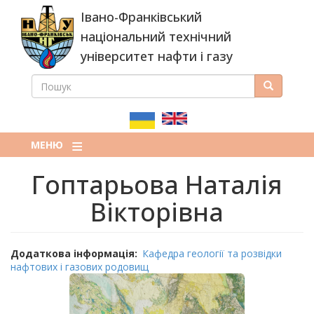
Перейти
Івано-Франківський
до
основного
національний технічний
вмісту
університет нафти і газу
ПОШУК
Пошук
ПОШУКОВА
ФОРМА
МЕНЮ
Гоптарьова Наталія
Вікторівна
Додаткова інформація
Кафедра геології та розвідки
нафтових і газових родовищ