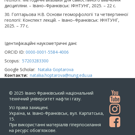
дисципліни. – Івано–Франківськ: ІФНТУНГ, 2025. – 22 с.
30. Гоптарьова Н.В. Основи геоморфології та четвертинної
геології: Конспект лекцій. – Івано–Франківськ: ІФНТУНГ,
2025. – 77 с.
Ідентифікаційні наукометричні дані:
ORCID ID:
0000-0001-5584-4006
Scopus:
57203283300
Google Scholar:
Natalia Goptarova
Контакти
nataliia.hoptarova@nung.edu.ua
© 2025
Івано Франківський національний
технічний університет нафти і газу.
Усi права захищенi.
Україна, м. Івано-Франківськ, вул. Карпатська,
15.
При використанні матеріалів гіперпосилання
на ресурс обов'язкове.