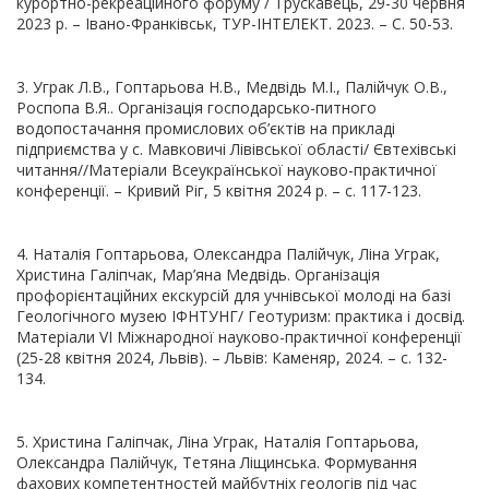
курортно-рекреаційного форуму / Трускавець, 29-30 червня
2023 р. – Івано-Франківськ, ТУР-ІНТЕЛЕКТ. 2023. – С. 50-53.
3. Уграк Л.В., Гоптарьова Н.В., Медвідь М.І., Палійчук О.В.,
Роспопа В.Я.. Організація господарсько-питного
водопостачання промислових об’єктів на прикладі
підприємства у с. Мавковичі Лівівської області/ Євтехівські
читання//Матеріали Всеукраїнської науково-практичної
конференції. – Кривий Ріг, 5 квітня 2024 р. – с. 117-123.
4. Наталія Гоптарьова, Олександра Палійчук, Ліна Уграк,
Христина Галіпчак, Мар’яна Медвідь. Організація
профорієнтаційних екскурсій для учнівської молоді на базі
Геологічного музею ІФНТУНГ/ Геотуризм: практика і досвід.
Матеріали VI Міжнародної науково-практичної конференції
(25-28 квітня 2024, Львів). – Львів: Каменяр, 2024. – с. 132-
134.
5. Христина Галіпчак, Ліна Уграк, Наталія Гоптарьова,
Олександра Палійчук, Тетяна Ліщинська. Формування
фахових компетентностей майбутніх геологів під час