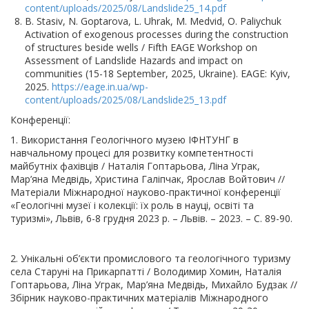
content/uploads/2025/08/Landslide25_14.pdf
B. Stasiv, N. Goptarova, L. Uhrak, M. Medvid, O. Paliychuk
Activation of exogenous processes during the construction
of structures beside wells / Fifth EAGE Workshop on
Assessment of Landslide Hazards and impact on
communities (15-18 September, 2025, Ukraine). EAGE: Kyiv,
2025.
https://eage.in.ua/wp-
content/uploads/2025/08/Landslide25_13.pdf
Конференції:
1. Використання Геологічного музею ІФНТУНГ в
навчальному процесі для розвитку компетентності
майбутніх фахівців / Наталія Гоптарьова, Ліна Уграк,
Мар’яна Медвідь, Христина Галіпчак, Ярослав Войтович //
Матеріали Міжнародної науково-практичної конференції
«Геологічні музеї і колекції: їх роль в науці, освіті та
туризмі», Львів, 6-8 грудня 2023 р. – Львів. – 2023. – С. 89-90.
2. Унікальні об’єкти промислового та геологічного туризму
села Старуні на Прикарпатті / Володимир Хомин, Наталія
Гоптарьова, Ліна Уграк, Мар’яна Медвідь, Михайло Будзак //
Збірник науково-практичних матеріалів Міжнародного