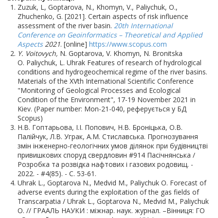
Zuzuk, L, Goptarova, N., Khomyn, V., Paliychuk, O.,
Zhuchenko, G. [2021]. Certain aspects of risk influence
assessment of the river basin.
20th International
Conference on Geoinformatics – Theoretical and Applied
Aspects
2021
. [online]
https://www.scopus.com
Y. Voitovych,
N. Goptarova, V. Khomyn, N. Bronitska
O. Paliychuk, L. Uhrak Features of research of hydrological
conditions and hydrogeochemical regime of the river basins.
Materials of the XVth International Scientific Conference
"Monitoring of Geological Processes and Ecological
Condition of the Environment", 17-19 November 2021 in
Kiev. (Paper number: Mon-21-040, реферується у БД
Scopus)
Н.В. Гоптарьова, І.І. Попович, Н.В. Броніцька, О.В.
Палійчук, Л.В. Уграк, А.М. Стиславська. Прогнозування
змін інженерно-геологічних умов ділянок при будівництві
привишкових споруд свердловин #914 Пасічнянська /
Розробка та розвідка нафтових і газових родовищ. -
2022. - #4(85). - С. 53-61.
Uhrak L., Goptarova N., Medvid M., Paliychuk O. Forecast of
adverse events during the exploitation of the gas fields of
Transcarpatia / Uhrak L., Goptarova N., Medvid M., Paliychuk
O. // ГРААЛЬ НАУКИ : міжнар. наук. журнал. –Вінниця: ГО