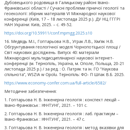
Дубовецького родовища в Галицькому районі Івано-
Франківської області / Сучасні проблеми гірничої геології та
геоекології: збірник матеріалів VI Міжнародної наукової
конференції (Київ, 17 – 18 листопада 2025 р.). ДУ НЦ ГГГРІ
НАН України: Київ, 2025. – с. 49-52.
https://doi.org/10.59911/conf.mpmgg.2025.s10
16. Медвідь М.І., Гоптарьова Н.В., Уграк Л.В., Хім’як Н.В.
Обгрунтування геологічної моделі Чорнопотіцької площі /
Світ наукових досліджень. Випуск 40: матеріали
Міжнародної мультидисциплінарної наукової інтернет-
конференції (м. Тернопіль, Україна, м. Ополе, Польща, 20-21
листопада 2025 р.) / за ред. : О. Патряк та ін. ГО “Наукова
спільнота”, WSZIA w Opolu. Тернопіль: ФО- П Шпак В.Б. 2025.
https://www.economy-confer.com.ua/full-article/6582/
Методичне забезпечення:
1. Гоптарьова Н. В. Інженерна геологія : конспект лекцій –
Івано-Франківськ : ІФНТУНГ, 2021. – 101 с.
2. Гоптарьова Н. В. Інженерна геологія : лаб. практикум –
Івано-Франківськ : ІФНТУНГ, 2021. – 47 с.
3. Гоптарьова Н. В. Інженерна геологія : метод. вказівки для