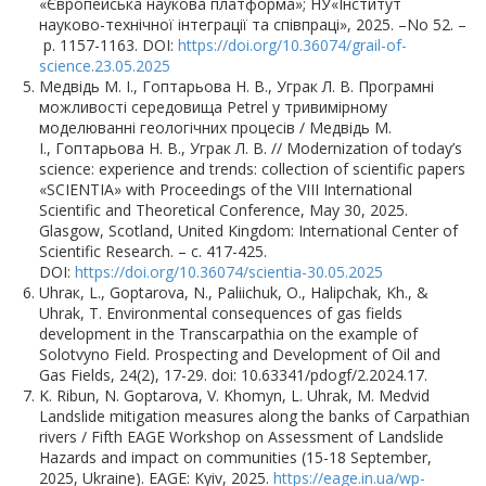
«Європейська наукова платформа»; НУ«Інститут
науково-технічної інтеграції та співпраці», 2025. –No 52. –
p. 1157-1163. DOI:
https://doi.org/10.36074/grail-of-
science.23.05.2025
Медвідь М. І., Гоптарьова Н. В., Уграк Л. В. Програмні
можливості середовища Petrel у тривимірному
моделюванні геологічних процесів / Медвідь М.
І., Гоптарьова Н. В., Уграк Л. В. // Modernization of today’s
science: experience and trends: collection of scientific papers
«SCIENTIA» with Proceedings of the VIII International
Scientific and Theoretical Conference, May 30, 2025.
Glasgow, Scotland, United Kingdom: International Center of
Scientific Research. – с. 417-425.
DOI:
https://doi.org/10.36074/scientia-30.05.2025
Uhraк, L., Goptarova, N., Paliichuk, O., Halipchak, Kh., &
Uhrak, T. Environmental consequences of gas fields
development in the Transcarpathia on the example of
Solotvyno Field. Prospecting and Development of Oil and
Gas Fields, 24(2), 17-29. doi: 10.63341/pdogf/2.2024.17.
K. Ribun, N. Goptarova, V. Khomyn, L. Uhrak, M. Medvid
Landslide mitigation measures along the banks of Carpathian
rivers / Fifth EAGE Workshop on Assessment of Landslide
Hazards and impact on communities (15-18 September,
2025, Ukraine). EAGE: Kyiv, 2025.
https://eage.in.ua/wp-