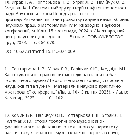
10. Уграк Т. А., Гоптарьова Н. В., Уграк Л. В., Палійчук О. В.,
Медвідь М. І. Система вибору критеріїв нафтогазоносності
надр Внутрішньої зони Передкарпатського
прогину/ Актуальні питання розвитку галузей науки: збірник
наукових праць з матеріалами IV Міжнародної наукової
конференції, м. Київ, 15 листопада, 2024 р. / Міжнародний
центр наукових досліджень. — Вінниця: ТОВ «УКРЛОГОС
Груп, 2024. — с. 664-670.
DOI 10.62731/mcnd-15.11.2024.009
11. Гоптарьова Н.В., Уграк Л.В., Галіпчак Х.Ю., Медвідь М.І.
Застосування інтерактивних методів навчання на базі
геологічного музею / Геологічні музеї і колекції: їх роль в
науці, освіті та туризмі. Матеріали II науково-практичної
міжнародної конференції (Львів, 10-13 квітня 2025). – Львів:
Каменяр, 2025. — с. 101-102.
12. Хомин В.Р., Палійчук О.В., Гоптарьова Н.В., Уграк Л.В.,
Галіпчак Х.Ю. Історія геологічного музею івано-
франківського національного технічного університету
нафти і газу / Геологічні музеї і колекції: їх роль в науці,