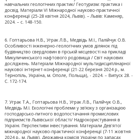
навчальних геологічних практик/ Геотуризм: практика і
досвід. Матеріали VI Міжнародної науково-практичної
конференції (25-28 квітня 2024, Львів). – Львів: Каменяр,
2024. – с. 148-150.
6. Гоптарьова Н.В., Уграк Л.В., Медвідь М.І., Палійчук О.В.
Особливості інженерно-геологічних умов ділянок під
будівництво свердловин в гірській місцевості на прикладі
Микуличинського нафтового родовища / Світ наукових
досліджень. Матеріали Міжнародної мультидисциплінарної
наукової інтернет-конференції (21-22 березня 2024 р., м.
Тернопіль, Україна, м. Ополе, Польща), - 2024. – Випуск 28. -
С. 172-174.
7. Уграк Т.А., Гоптарьова Н.В., Уграк Л.В., Палійчук О.В.,
Медвідь М.І. Екологічні проблеми у зв’язку з організацією
господарсько-питного водопостачання промислових
підприємств Львівської області/ Надрокористування в
Україні. Перспективи інвестування. Матеріали Дев'ятої
міжнародної науково-практичної конференції (7-11 жовтня
2024 р., м. Львів). Державна комісія України по запасах