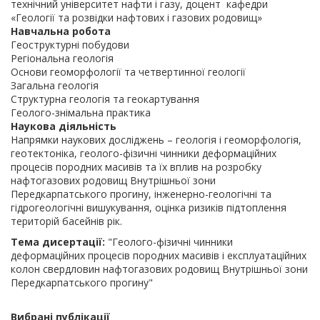
технічний університет нафти і газу, доцент кафедри
«Геології та розвідки нафтових і газових родовищ»
Навчальна робота
Геоструктурні побудови
Регіональна геологія
Основи геоморфології та четвертинної геології
Загальна геологія
Структурна геологія та геокартування
Геолого-знімальна практика
Наукова діяльність
Напрямки наукових досліджень – геологія і геоморфологія,
геотектоніка, геолого-фізичні чинники деформаційних
процесів породних масивів та їх вплив на розробку
нафтогазових родовищ Внутрішньої зони
Передкарпатського прогину, інженерно-геологічні та
гідрогеологічні вишукування, оцінка ризиків підтоплення
територій басейнів рік.
Тема дисертації:
"Геолого-фізичні чинники
деформаційних процесів породних масивів і експлуатаційних
колон свердловин нафтогазових родовищ Внутрішньої зони
Передкарпатського прогину"
Вибрані публікації