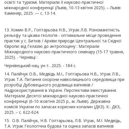
освіті та туризмі. Матеріали II науково-практичної
міжнародної конференції (Львів, 10-13 квітня 2025). – Львів:
Каменяр, 2025. — с. 13-14.
13. Хомин В.Р., Гоптарьова Н.В., Уграк Л.В. Різноманітність
рельєфу та цікава геологія - оптимальне місце проведення
практик у с. Битків / Архіви природи Центральної та Східної
Європи: від Гелазію до антропоцену : Матеріали
Міжнародного науково-практичного семінару (15-17 травня,
2025). - Чернівці :
Чернівецький нац. ун-т.. 2025. - 184 с.
14. Палійчук О.В., Медвідь М.І., Гоптарьова Н.В., Уграк Л.В.,
Уграк Т.А. Питання охорони навколишнього середовища при
розробці Дубовецького родовища вапняків /
Надрокористування в Україні. Перспективи інвестування.
Матеріали Десятої міжнародної науково-практичної
конференції (6-10 жовтня 2025 р., м. Львів). Державна
комісія України по запасах корисних копалин (ДКЗ). К.: ДКЗ,
2025. – с. 622-624.
15. О.В. Палійчук, Н.В. Гоптарьова, Л.В. Уграк, М.І. Медвідь,
Т.А. Уграк Геологічна будова та оцінка запасів вапняків