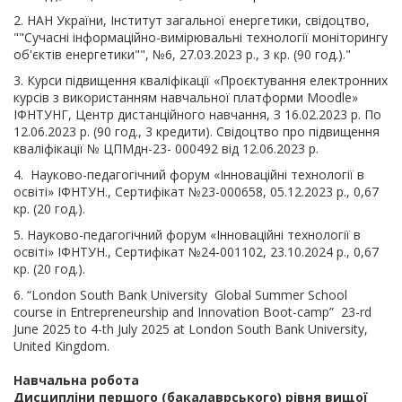
2. НАН України, Інститут загальної енергетики, свідоцтво,
""Сучасні інформаційно-вимірювальні технології моніторингу
об'єктів енергетики"", №6, 27.03.2023 р., 3 кр. (90 год.)."
3. Курси підвищення кваліфікації «Проєктування електронних
курсів з використанням навчальної платформи Moodle»
ІФНТУНГ, Центр дистанційного навчання, З 16.02.2023 р. По
12.06.2023 р. (90 год., 3 кредити). Свідоцтво про підвищення
кваліфікації № ЦПМдн-23- 000492 від 12.06.2023 р.
4. Науково-педагогічний форум «Інноваційні технології в
освіті» ІФНТУН., Сертифікат №23-000658, 05.12.2023 р., 0,67
кр. (20 год.).
5. Науково-педагогічний форум «Інноваційні технології в
освіті» ІФНТУН., Сертифікат №24-001102, 23.10.2024 р., 0,67
кр. (20 год.).
6. “London South Bank University Global Summer School
course in Entrepreneurship and Innovation Boot-camp” 23-rd
June 2025 to 4-th July 2025 at London South Bank University,
United Kingdom.
Навчальна робота
Дисципліни першого (бакалаврського) рівня вищої