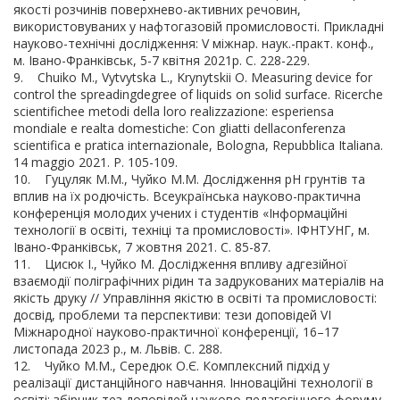
якості розчинів поверхнево-активних речовин,
використовуваних у нафтогазовій промисловості. Прикладні
науково-технічні дослідження: V міжнар. наук.-практ. конф.,
м. Івано-Франківськ, 5-7 квітня 2021р. С. 228-229.
9. Сhuiko M., Vytvytska L., Krynytskii О. Measuring device for
control the spreadingdegree of liquids on solid surface. Ricerche
scientifichee metodi della loro realizzazione: esperiensa
mondiale e realta domestiche: Con gliatti dellaconferenza
scientifica e pratica internazionale, Bologna, Repubblica Italiana.
14 maggio 2021. P. 105-109.
10. Гуцуляк М.М., Чуйко М.М. Дослідження рН грунтів та
вплив на їх родючість. Всеукраїнська науково-практична
конференція молодих учених і студентів «Інформаційні
технології в освіті, техніці та промисловості». ІФНТУНГ, м.
Івано-Франківськ, 7 жовтня 2021. С. 85-87.
11. Цисюк І., Чуйко М. Дослідження впливу адгезійної
взаємодії поліграфічних рідин та задрукованих матеріалів на
якість друку // Управління якістю в освіті та промисловості:
досвід, проблеми та перспективи: тези доповідей VІ
Міжнародної науково-практичної конференції, 16–17
листопада 2023 р., м. Львів. С. 288.
12. Чуйко М.М., Середюк О.Є. Комплексний підхід у
реалізації дистанційного навчання. Інноваційні технології в
освіті: збірник тез доповідей науково-педагогічного форуму,