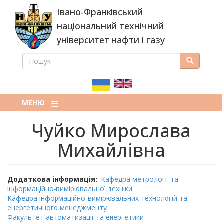
Перейти
Івано-Франківський
до
основного
національний технічний
вмісту
університет нафти і газу
ПОШУК
Пошук
ПОШУКОВА
ФОРМА
МЕНЮ
Чуйко Мирослава
Михайлівна
Додаткова інформація
Кафедра метрології та
інформаційно-вимірювальної техніки
Кафедра інформаційно-вимірювальних технологій та
енергетичного менеджменту
Факультет автоматизації та енергетики