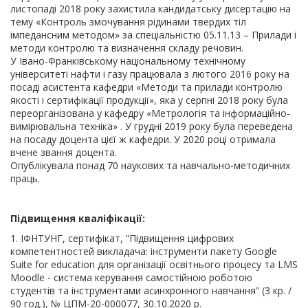
листопаді 2018 року захистила кандидатську дисертацію на
тему «Контроль змочування рідинами твердих тіл
імпедансним методом» за спеціальністю 05.11.13 – Прилади і
методи контролю та визначення складу речовин.
У Івано-Франківському національному технічному
університеті нафти і газу працювала з лютого 2016 року на
посаді асистента кафедри «Методи та прилади контролю
якості і сертифікації продукції», яка у серпні 2018 року була
переорганізована у кафедру «Метрологія та інформаційно-
вимірювальна техніка» . У грудні 2019 року була переведена
на посаду доцента цієї ж кафедри. У 2020 році отримала
вчене звання доцента.
Опублікувала понад 70 наукових та навчально-методичних
праць.
Підвищення кваліфікації:
1. ІФНТУНГ, сертифікат, “Підвищення цифрових
компетентностей викладача: інструменти пакету Google
Suite for education для організації освітнього процесу та LMS
Moodle - система керування самостійною роботою
студентів та інструментами асинхронного навчання” (3 кр. /
90 год.), № ЦПМ-20-000077, 30.10.2020 р.