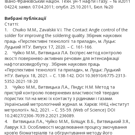
Івано-Франківський націон. Техн. ун-т нафти і газу. – № и2011
04224; заявл. 07.04.2011; опубл. 25.10.2011, Бюл. №20
Вибрані публікації
Статті:
1. Chuiko М.М., Zavalskii V.I. The Contact Angle control of the
solder for improving the soldering quality. Збірник наукових
праць «Перспективні технології та прилади», м. Луцьк:
Луцький НТУ. Випуск 17, 2020. – С. 161-166.
2. Чуйко М.М., Витвицька Л.А. Експрес-метод контролю
якості поверхнево-активних речовин для інтенсифікації
нафтогазовидобутку . Збірник наукових праць
«Перспективні технології та прилади», м. Луцьк: Луцький
НТУ. Випуск 18, 2021. – С. 138-142. DOI 10.36910/6775-2313-
5352-2021-18-20
3. Чуйко М.М., Витвицька Л.А., Піндус Н.М. Метод та
пристрій контролю поверхневих властивостей твердих
пористих тіл на межі їх контакту з рідинами і газами.
Український метрологічний журнал. м. Харків: ННЦ «Інститут
метрології». №2, 2021. – С. 55-59. (Web of Science) DOI
10.24027/2306-7039.2.2021.236089.
4. Витвицька Л.А., Чуйко М.М., Біліщук В.Б., Витвицький З.Я.,
Лаврук Х.З. Особливості моделювання процесу змочування
кров’ю біоматеріалів та обгрунтування методу його