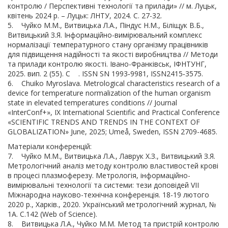
контролю / Перспективні технології та прилади» // м. Луцьк,
квітень 2024 р. – Луцьк: ЛНТУ, 2024. С. 27-32.
5. Чуйко М.М., Витвицька Л.А., Піндус Н.М., Біліщук В.Б.,
Витвицький З.Я. Інформаційно-вимірювальний комплекс
нормалізації температурного стану організму працівників
для підвищення надійності та якості виробництва // Методи
та прилади контролю якості. Івано-Франківськ, ІФНТУНГ,
2025. вип. 2 (55). С . ISSN SN 1993‐9981, ISSN2415‐3575.
6. Chuiko Myroslava. Metrological characteristics research of a
device for temperature normalization of the human organism
state in elevated temperatures conditions // Journal
«InterConf+», IX International Scientific and Practical Conference
«SCIENTIFIC TRENDS AND TRENDS IN THE CONTEXT OF
GLOBALIZATION» June, 2025; Umeå, Sweden, ISSN 2709-4685.
Матеріали конференцій:
7. Чуйко М.М., Витвицька Л.А., Лаврук Х.З., Витвицький З.Я.
Метрологічний аналіз методу контролю властивостей крові
в процесі плазмоферезу. Метрологія, інформаційно-
вимірювальні технології та системи: тези доповідей VIІ
Міжнародна науково-технічна конференція. 18-19 лютого
2020 р., Харків., 2020. Український метрологічний журнал, №
1А. С.142 (Web of Science).
8. Витвицька Л.А., Чуйко М.М. Метод та пристрій контролю