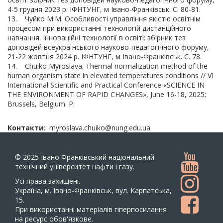
4-5 грудня 2023 р. ІФНТУНГ, м Івано-Франківськ. С. 80-81.
13. Чуйко М.М. Особливості управління якістю освітнім
процесом при використанні технологій дистанційного
навчання. Інноваційні технології в освіті: збірник тез
доповідей всеукраїнського науково-педагогічного форуму,
21-22 жовтня 2024 р. ІФНТУНГ, м Івано-Франківськ. С. 78.
14. Chuiko Myroslava. Thermal normalization method of the
human organism state in elevated temperatures conditions // VI
International Scientific and Practical Conference «SCIENCE IN
THE ENVIRONMENT OF RAPID CHANGES», June 16-18, 2025;
Brussels, Belgium. P.
Контакти
myroslava.chuiko@nung.edu.ua
© 2025
Івано Франківський національний
технічний університет нафти і газу.
Усi права захищенi.
Україна, м. Івано-Франківськ, вул. Карпатська,
15.
При використанні матеріалів гіперпосилання
на ресурс обов'язкове.