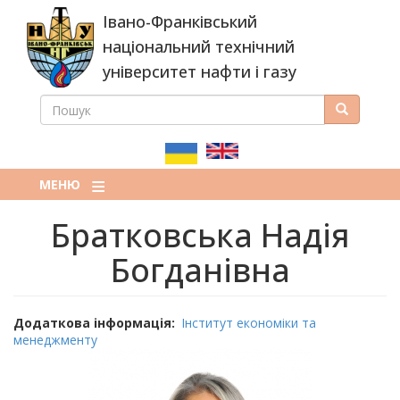
Перейти
Івано-Франківський
до
основного
національний технічний
вмісту
університет нафти і газу
ПОШУК
Пошук
ПОШУКОВА
ФОРМА
МЕНЮ
Братковська Надія
Богданівна
Додаткова інформація
Інститут економіки та
менеджменту