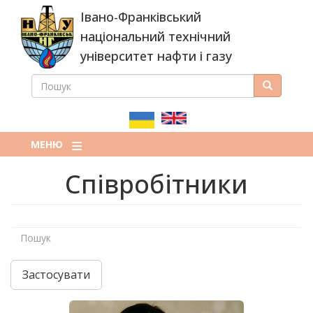
Перейти
Івано-Франківський
до
основного
національний технічний
вмісту
університет нафти і газу
ПОШУК
Пошук
ПОШУКОВА
ФОРМА
МЕНЮ
Співробітники
Застосувати