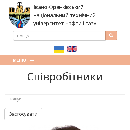
Перейти
Івано-Франківський
до
основного
національний технічний
вмісту
університет нафти і газу
ПОШУК
Пошук
ПОШУКОВА
ФОРМА
МЕНЮ
Співробітники
Застосувати