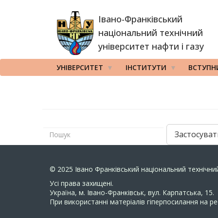
Перейти
Івано-Франківський
до
основного
національний технічний
вмісту
університет нафти і газу
УНІВЕРСИТЕТ
ІНСТИТУТИ
ВСТУПН
Застосуват
© 2025
Івано Франківський національний технічний
Усi права захищенi.
Україна, м. Івано-Франківськ, вул. Карпатська, 15.
При використанні матеріалів гіперпосилання на ре