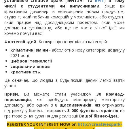
установою Creative Spark
(
ІФНТУНГ та
БРІТ
)
в тому
числі є студентами чи випусниками
. Якщо ви
креативний дизайнер із неймовірним новим продуктом,
студент, який побачив комерційну можливість, або студент,
який працює над дослідницьким проектом, який може
допомогти суспільству, або ще не маєте чіткої ідеї, ми
хочемо почути вас!
4 категоії ідей.
Конкурс пропонує кілька категорій:
кліматичні зміни
- абсолютно нову категорію, додану у
2021 році
цифрові технології
соціальний вплив
креативність
.
Це означає, що людям з будь-якими ідеями легко взяти
участь.
Призи.
Ви можете стати учасником
30 комнад-
переможців
, які здобудуть міжнародну менторську
допомогу, або одним з
8 щасливичиків
, які отримають
підтримку у бізнесі, і виграють
3 000 фунтів стерлінгів
на
грантове фінансування для реалізації
Вашої бізнес-ідеї
.
.
REGISTER YOUR INTEREST NOW on
http://creativespark-