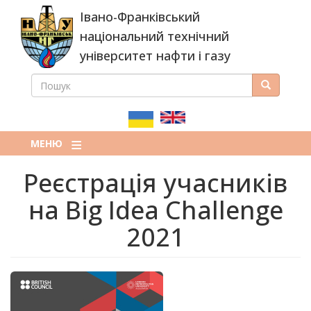
Перейти
Івано-Франківський
до
основного
національний технічний
вмісту
університет нафти і газу
ПОШУК
Пошук
ПОШУКОВА
ФОРМА
МЕНЮ
Реєстрація учасників
на Big Idea Challenge
2021