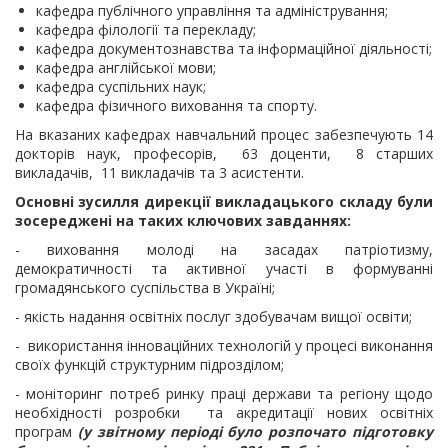
кафедра публічного управління та адміністрування;
кафедра філології та перекладу;
кафедра документознавства та інформаційної діяльності;
кафедра англійської мови;
кафедра суспільних наук;
кафедра фізичного виховання та спорту.
На вказаних кафедрах навчальний процес забезпечують 14
докторів наук, професорів, 63 доценти, 8 старших
викладачів, 11 викладачів та 3 асистенти.
Основні зусилля дирекції викладацького складу були
зосереджені на таких ключових завданнях:
- виховання молоді на засадах патріотизму,
демократичності та активної участі в формуванні
громадянського суспільства в Україні;
- якість надання освітніх послуг здобувачам вищої освіти;
- використання інноваційних технологій у процесі виконання
своїх функцій структурним підрозділом;
- моніторинг потреб ринку праці
держави та регіону щодо
необхідності розробки та акредитації нових освітніх
програм
(у звітному періоді було розпочато підготовку