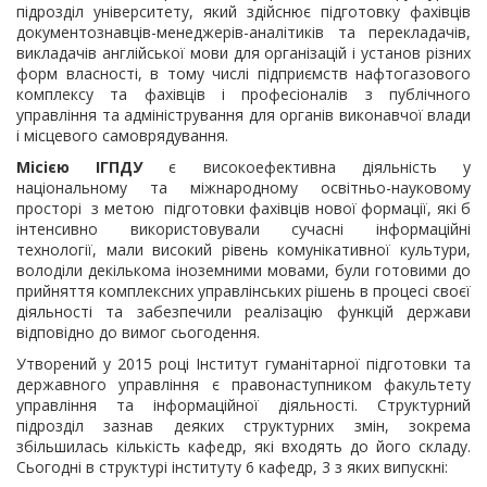
підрозділ університету, який здійснює підготовку фахівців
документознавців-менеджерів-аналітиків та перекладачів,
викладачів англій
ської мови для організацій і установ різних
форм власності, в тому числі підприємств нафтогазового
комплексу та фахівців і професіоналів з публічного
управління та адміністрування для органів виконавчої влади
і місцевого самоврядування.
Місією
ІГПДУ
є високоефективна діяльність у
національному та міжнародному освітньо-науковому
просторі з метою підготовки фахівців нової формації, які б
інтенсивно використовували сучасні інформаційні
технології, мали високий рівень комунікативної культури,
володіли декількома іноземними мовами, були готовими до
прийняття комплексних управлінських рішень в процесі своєї
діяльності та забезпечили реалізацію функцій держави
відповідно до вимог сьогодення.
Утворений у 2015 році Інститут гуманітарної підготовки та
державного управління є правонаступником факультету
управління та інформаційної діяльності. Структурний
підрозділ зазнав деяких структурних змін, зокрема
збільшилась кількість кафедр, які входять до його складу.
Сьогодні в структурі інституту 6 кафедр, 3 з яких випускні: