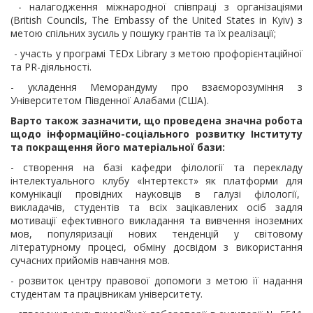
- налагодження міжнародної співпраці з організаціями
(British Councils, The Embassy of the United States in Kyiv) з
метою спільних зусиль у пошуку грантів та їх реалізації;
- участь у програмі TEDx Library з метою профорієнтаційної
та PR-діяльності.
- укладення Меморандуму про взаєморозуміння з
Університетом Південної Алабами (США).
Варто також зазначити, що проведена значна робота
щодо
інформаційно-соціального розвитку Інституту
та покращення його матеріальної бази:
- створення на базі кафедри філології та перекладу
інтелектуального клубу «Інтертекст» як платформи для
комунікації провідних науковців в галузі філології,
викладачів, студентів та всіх зацікавлених осіб задля
мотивації ефективного викладання та вивчення іноземних
мов, популяризації нових тенденцій у світовому
літературному процесі, обміну досвідом з використання
сучасних прийомів навчання мов.
- розвиток центру правової допомоги
з метою її надання
студентам та працівникам університету.