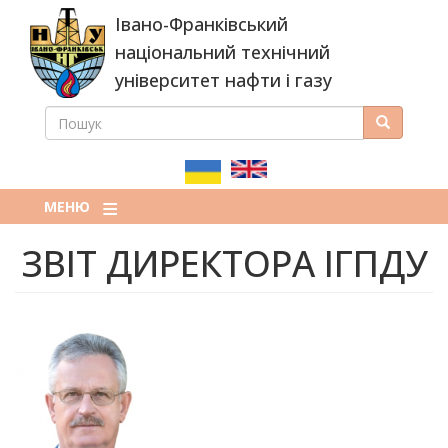
Перейти
Івано-Франківський
до
основного
національний технічний
вмісту
університет нафти і газу
ПОШУК
Пошук
ПОШУКОВА
ФОРМА
МЕНЮ
ЗВІТ ДИРЕКТОРА ІГПДУ