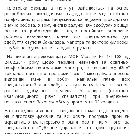
Підготовка фахівців в інституті здійснюється на основі
розроблених викладачами кафедр інституту освітньо-
професійних програм. Випускними кафедрами проводиться
значна робота, в тому числі із залученням здобувачів вищої
освіти та роботодавців щодо постійного оновлення
робочих навчальних планів усіх спеціальностей для
здобуття ступеня бакалавра, магістра та доктора філософії
з публічного управління та адміністрування
На виконання рекомендацій МОН України № 1/9-108 від
24.02.2017 року щодо термінів навчання за освітньо-
професійними програмами магістра, в частині офіційної
тривалості освітньої програми 1 рік і 4 місяці, було внесено
відповідні зміни в робочі навчальні плани всіх
спеціальностей для здобуття ступеня магістра на основі
раніше здобутого ступеня бакалавра (освітньо-
кваліфікаційного рівня спеціаліста) при збереженні
встановленого Законом обсягу програми в 90 кредитів.
На сьогоднішній день всі спеціальності мають діючі ліцензії
на підготовку фахівців та всі освітні програми пройшли
акредитацію магістерського рівня освіти. Крім того, за
спеціальністю «Публічне управління та адміністрування»
здійснюється підготовка докторів філософії.