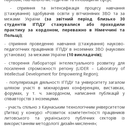
- сприяння та інтенсифікація процесу навчання
(стажування) здобувачів освіти у вітчизняних ЗВО та за
межами України
(за звітний період близько 30
студентів ІГПДУ стажувалися або проходили
практику за кордоном, переважно в Німеччині та
Польщі)
;
- сприяння проведенню навчання (стажування)
науково-
педагогічних працівників ІГПДУ в іноземних ЗВО (наукових
установах) за межами України
(10 викладачів);
- створення Лабораторії інтелектуального розвитку для
посилення спроможності регіону (LIDER – Laboratory of
Intellectual Development for Empowering Region
);
- популяризація діяльності ІГПДУ та університету загалом
шляхом участі в міжнародних конференціях
, виставках,
форумах, у т. ч. закордоном, написання публікацій у
співавторстві з іноземцями.
- участь спільно з Каунаським технологічним університетом
(Литва) у конкурсі «Розвиток компетентності працівників
литовського та українського публічних секторів із
використанням методології дизайн-мислення»;