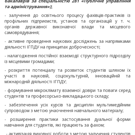
бакалаврів за спеціальністю 281 «Публічне управління
та адміністрування»)
;
- залучення до освітнього процесу фахівців-практиків
із
профільних підприємств, установ та організацій у т. ч.
органів державної виконавчої влади та місцевого
самоврядування;
- активне проведення наукових досліджень за напрямками
діяльності ІГПДУ на принципах доброчесності;
- налагодження постійної взаємодії структурного підрозділу
із місцевими громадами;
- розкриття потенціалу та розвиток студентів шляхом їх
участі в науковій, соціокультурній, інноваційній та
міжнародній діяльності ІГПДУ;
- формування мікроклімату взаємної довіри та поваги серед
студентів та професорсько-викладацького складу;
- забезпечення усіх курсів та дисциплін мультимедійним
супроводом
з метою унаочнення навчального матеріалу;
- розширення практики застосування дуальної форми
навчання для студентів, які працюють за фахом;
- активізація виховної роботи
з метою залучення студентів