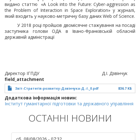
видано статтю «A Look into the Future: Cyber-aggression as
the Problem of Interaction in Space Exploration» у журналі,
який входить у науково-метричну базу даних Web of Science.
У 2018 році пройшов двомісячне стажування на посаді
заступника голови ОДА в Івано-Франківській обласній
державній адміністрації
Директор ІГПДУ Д.І. Дзвінчук
field_attachment
Звіт-Стратегія-розвитку-Дзвінчука-Д.-І._0.pdf
836.7 КБ
Додаткова інформація новин:
Інститут гуманітарної підготовки та державного управління
ОСТАННІ НОВИНИ
сб, 08/08/2026 - 07:32