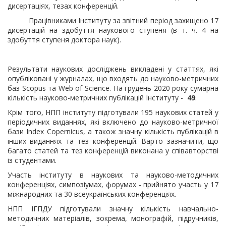
дисертаціях, тезах конференцій.
Працівниками Інституту за звітний період захищено 17
дисертацій на здобуття наукового ступеня (в т. ч. 4 на
здобуття ступеня доктора наук).
Результати наукових досліджень викладені у статтях, які
опубліковані у журналах, що входять до науково-метричних
баз Scopus та Web of Science. На грудень 2020 року сумарна
кількість науково-метричних публікацій Інституту -
49
.
Крім того, НПП інституту підготували 195 наукових статей у
періодичних виданнях, які включено до науково-метричної
бази
Index
Copernicus
, а також значну кількість публікацій в
інших виданнях та тез конференцій. Варто зазначити, що
багато статей та тез конференцій виконана у співавторстві
із студентами.
Участь інституту в наукових та науково-методичних
конференціях, симпозіумах, форумах - прийнято участь у 17
міжнародних та 30 всеукраїнських конференціях.
НПП ІГПДУ підготували значну кількість навчально-
методичних матеріалів, зокрема, монографій, підручників,