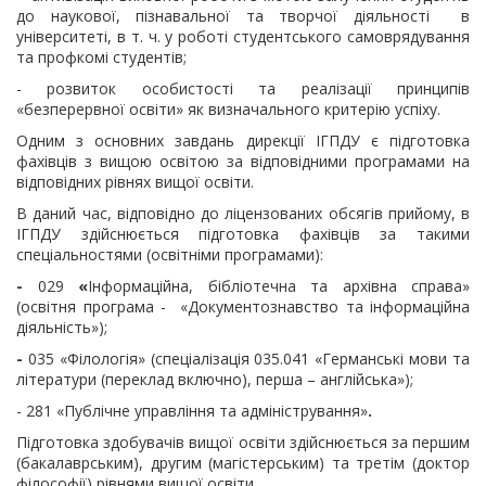
до наукової, пізнавальної та творчої діяльності в
університеті, в т. ч. у роботі студентського самоврядування
та профкомі студентів;
- розвиток особистості та реалізації принципів
«безперервної освіти» як визначального критерію успіху.
Одним з основних завдань дирекції ІГПДУ є підготовка
фахівців з вищою освітою за відповідними програмами на
відповідних рівнях вищої освіти.
В даний час, відповідно до ліцензованих обсягів прийому, в
ІГПДУ здійснюється
підготовка фахівців за такими
спеціальностями (освітніми програмами):
-
029
«
Інформаційна, бібліотечна та архівна справа»
(освітня програма - «Документознавство та інформаційна
діяльність»);
-
035 «Філологія» (спеціалізація 035.041 «Германські мови та
літератури (переклад включно), перша – англійська»);
- 281 «
Публічне управління та адміністрування»
.
Підготовка здобувачів вищої освіти здійснюється за першим
(бакалаврським), другим (магістерським) та третім (доктор
філософії) рівнями вищої освіти.