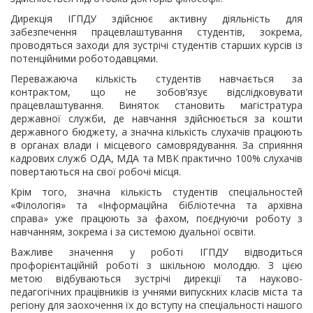
Дирекція ІГПДУ здійснює активну діяльність для
забезпечення працевлаштування студентів, зокрема,
проводяться заходи для зустрічі студентів старших курсів із
потенційними роботодавцями.
Переважаюча кількість студентів навчається за
контрактом, що не зобов’язує відслідковувати
працевлаштування. Виняток становить магістратура
державної служби, де навчання здійснюється за кошти
державного бюджету, а значна кількість слухачів працюють
в органах влади і місцевого самоврядування. За сприяння
кадрових служб ОДА, МДА та МВК практично 100% слухачів
повертаються на свої робочі місця.
Крім того, значна кількість студентів спеціальностей
«Філологія» та «Інформаційна бібліотечна та архівна
справа» уже працюють за фахом, поєднуючи роботу з
навчанням, зокрема і за системою дуальної освіти.
Важливе значення у роботі ІГПДУ відводиться
профорієнтаційній роботі з шкільною молоддю. З цією
метою відбуваються зустрічі дирекції та науково-
педагогічних працівників із учнями випускних класів міста та
регіону для заохочення їх до вступу на спеціальності нашого