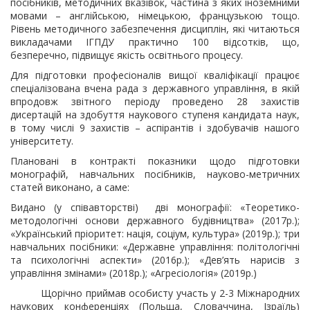
посібників, методичних вказівок, частина з яких іноземними
мовами – англійською, німецькою, французькою тощо.
Рівень методичного забезпечення дисциплін, які читаються
викладачами ІГПДУ практично 100 відсотків, що,
безперечно, підвищує якість освітнього процесу.
Для підготовки професіоналів вищої кваліфікації працює
спеціалізована вчена рада з державного управління, в якій
впродовж звітного періоду проведено 28 захистів
дисертацій на здобуття наукового ступеня кандидата наук,
в тому числі 9 захистів – аспірантів і здобувачів нашого
університету.
Плановані в контракті показники щодо підготовки
монографій, навчальних посібників, науково-метричних
статей виконано, а саме:
Видано (у співавторстві) дві монографії: «Теоретико-
методологічні основи державного будівництва» (2017р.);
«Український пріоритет: нація, соціум, культура» (2019р.); три
навчальних посібники: «Державне управління: політологічні
та психологічні аспекти» (2016р.); «Дев’ять нарисів з
управління змінами» (2018р.); «Агресіологія» (2019р.)
Щорічно приймав особисту участь у 2-3 Міжнародних
наукових конференціях (Польща, Словаччина, Ізраїль)