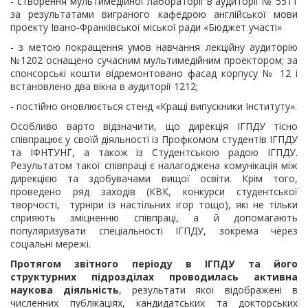
- створення мультимедійної лабораторії в аудиторії № 5511
за результатами виграного кафедрою англійської мови
проекту Івано-Франківської міської ради «Бюджет участі»
-
з метою покращення умов навчання лекційну аудиторію
№1202 оснащено сучасним мультимедійним проектором; за
спонсорські кошти відремонтовано фасад корпусу № 12 і
встановлено два вікна в аудиторії 1212;
- постійно оновлюється стенд «Кращі випускники Інституту».
Особливо варто відзначити, що дирекція ІГПДУ тісно
співпрацює у своїй діяльності із Профкомом студентів ІГПДУ
та ІФНТУНГ, а також із Студентською радою ІГПДУ.
Результатом такої співпраці є налагоджена комунікація між
дирекцією та здобувачами вищої освіти. Крім того,
проведено ряд заходів (КВК, конкурси студентської
творчості, турніри із настільних ігор тощо), які не тільки
сприяють зміцненню співпраці, а й допомагають
популяризувати спеціальності ІГПДУ, зокрема через
соціальні мережі.
Протягом звітного періоду в ІГПДУ та його
структурних підрозділах проводилась активна
наукова діяльність
, результати якої відображені в
численних публікаціях, кандидатських та докторських