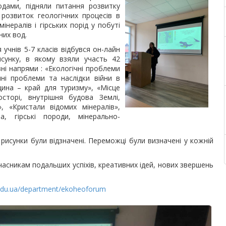
одами, підняли питання розвитку
розвиток геологічних процесів в
інералів і гірських
порід у побуті
них вод.
 учнів 5-7 класів відбувся он-лайн
сунку, в якому взяли участь 42
зні напрями : «Екологічні проблеми
чні проблеми та наслідки війни в
вщина – край для туризму», «Місце
сторі, внутрішня будова Землі,
 «Кристали відомих мінералів»,
, гірські породи, мінерально-
рисунки були відзначені. Переможці були визначені у кожній
асникам подальших успіхів, креативних ідей, нових звершень
.edu.ua/department/ekoheoforum