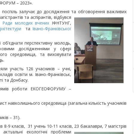
ФОРУМ – 2023».
в поспіль залучає до дослідження та обговорення важливих
агістрантів та аспірантів, відбувся
а
Ради молодих вчених
ІФНТУНГ,
рхітектури
та
Івано-Франківської
і об’єднати перспективну молодь,
овими дослідженнями у сфері
ого середовища, та виховувати
ь.
яли участь 126 учасників – учні,
кладів освіти м. Івано-Франківськ,
ті та Донбасу.
прямів роботи ЕКОГЕОФОРУМУ –
ахист навколишнього середовища (загальна кількість учасників
ків – 31).
8-9 класів, 31 учень 10-11 класів, 23 бакалаври, 7 магістрів
актуальні екологічні проблеми