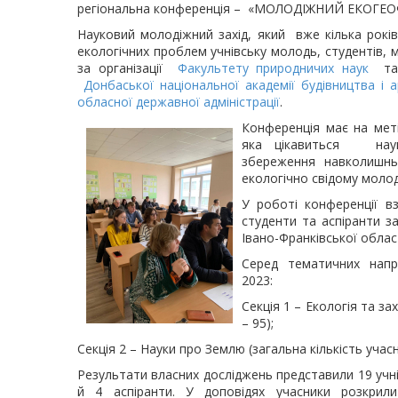
регіональна конференція – «МОЛОДІЖНИЙ ЕКОГЕО
Науковий молодіжний захід, який вже кілька рокі
екологічних проблем учнівську молодь, студентів,
м
за організації
Факультету природничих наук
т
Донбаської національної академії будівництва і а
обласної державної адміністрації
.
Конференція має на мет
яка цікавиться наук
збереження навколишнь
екологічно свідому молод
У роботі конференції вз
студенти та аспіранти за
Івано-Франківської облас
Серед тематичних на
2023:
Секція 1 – Екологія та з
– 95);
Секція 2 – Науки про Землю (загальна кількість учасни
Результати власних досліджень представили 19 учнів 
й 4 аспіранти. У
доповідях учасники розкрили 