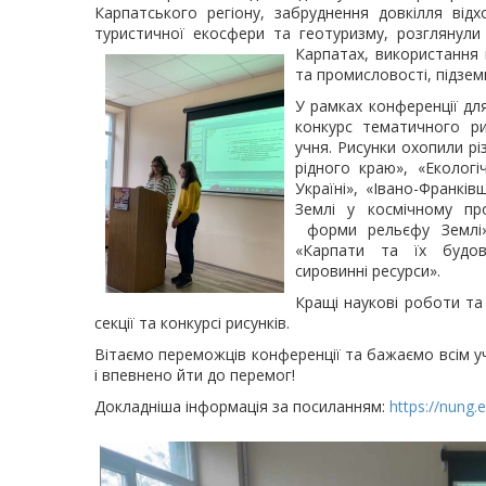
Карпатського регіону, забруднення довкілля відх
туристичної екосфери та геотуризму, розглянули 
Карпатах, використання м
та промисловості, підзем
У рамках конференції для
конкурс тематичного ри
учня. Рисунки охопили рі
рідного краю», «Екологі
Україні», «Івано-Франкі
Землі у космічному про
форми рельєфу Землі»,
«Карпати та їх будова
сировинні ресурси».
Кращі наукові роботи та 
секції та конкурсі рисунків.
Вітаємо переможців конференції та бажаємо всім уч
і впевнено йти до перемог!
Докладніша інформація за посиланням:
https://nung