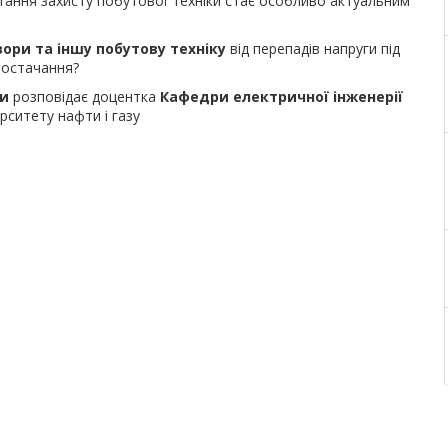
ання захисту побутової техніки стає особливо актуальним
ори та іншу побутову техніку
від перепадів напруги під
постачання?
ки
розповідає доцентка
Кафедри електричної інженерії
рситету нафти і газу