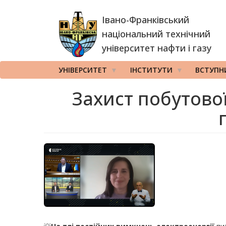
Перейти
Івано-Франківський
до
основного
національний технічний
вмісту
університет нафти і газу
УНІВЕРСИТЕТ
ІНСТИТУТИ
ВСТУПН
Захист побутової