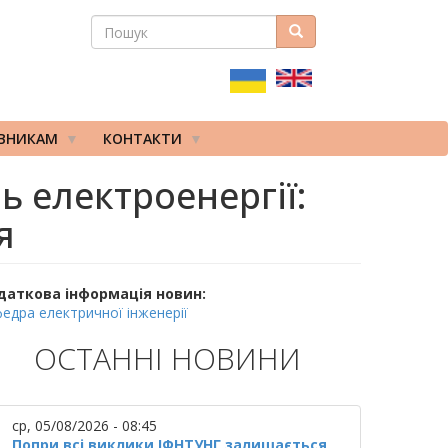
ПОШУК
Пошук
ПОШУКОВА
ФОРМА
ІВНИКАМ
КОНТАКТИ
ь електроенергії:
я
даткова інформація новин:
едра електричної інженерії
ОСТАННІ НОВИНИ
ср, 05/08/2026 - 08:45
Попри всі виклики ІФНТУНГ залишається