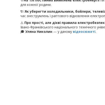
💡
На тлі постійних вимкнень електроенергії
пит
для кожної родини.
🔌
Як уберегти холодильники, бойлери, телевіз
час знеструмлень і раптового відновлення електро
⚠️
Про прості, але дієві правила електробезпе
Івано-Франківського національного технічного уніве
🎓
Уляна Николин
— у даному
відеосюжеті
.