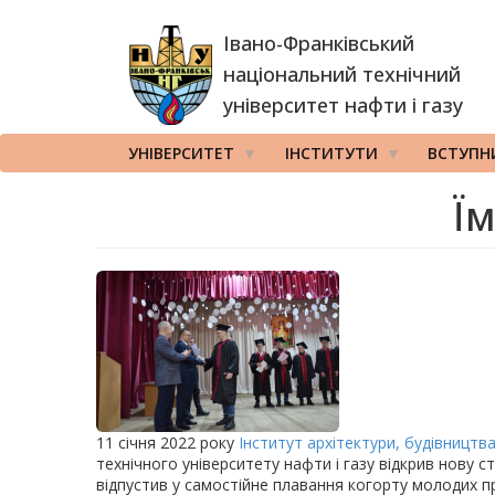
Перейти
Івано-Франківський
до
основного
національний технічний
вмісту
університет нафти і газу
УНІВЕРСИТЕТ
ІНСТИТУТИ
ВСТУПН
Їм
11 січня 2022 року
Інститут архітектури, будівництв
технічного університету нафти і газу відкрив нову с
відпустив у самостійне плавання когорту молодих пр