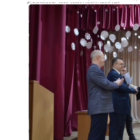
будуватимуть села, міста і країну своєї мрії.