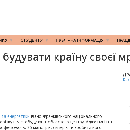
ИКУ
СТУДЕНТУ
ПУБЛІЧНА ІНФОРМАЦІЯ
ПРАЦ
 будувати країну своєї мр
До
Каф
а та енергетики
Івано-Франківського національного
торінку в містобудуванні обласного центру. Адже нині він
офесіоналів, 86 магістрів, які мріють зробити його