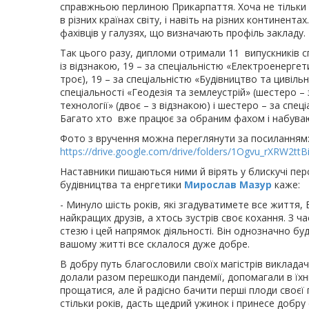
справжньою перлиною Прикарпаття. Хоча не тільки 
в різних країнах світу, і навіть на різних континента
фахівців у галузях, що визначають профіль закладу.
Так цього разу, дипломи отримали 11 випускників сп
із відзнакою, 19 – за спеціальністю «Електроенергет
троє), 19 – за спеціальністю «Будівництво та цивільн
спеціальності «Геодезія та землеустрій» (шестеро – 
технології» (двоє – з відзнакою) і шестеро – за спе
Багато хто вже працює за обраним фахом і набуваю
Фото з вручення можна переглянути за посиланням
https://drive.google.com/drive/folders/1Ogvu_rXRW2t
Наставники пишаються ними й вірять у блискучі перс
будівництва та енргетики
Мирослав Мазур
каже:
- Минуло шість років, які згадуватимете все життя, 
найкращих друзів, а хтось зустрів своє кохання. З 
стезю і цей напрямок діяльності. Він однозначно бу
вашому житті все склалося дуже добре.
В добру путь благословили своїх магістрів викладачі
долали разом перешкоди пандемії, допомагали в їхн
прощатися, але й радісно бачити перші плоди своєї 
стільки років, дасть щедрий ужинок і принесе добру