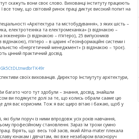
тут скажуть вони своє слово. Вихованці інституту працюють
х. І все тому, що світовий ринок праці диктує високий попит на
еціальності «Архітектура та містобудування», з яких шість –
ика, електротехніка та електромеханіка» (з відзнакою –
а інженерія» (з відзнакою – п’ятеро), 25 випускників
з відзнакою), п’ятеро – в царині «Геоінформаційні системи і
ціальністю «Енергетичний менеджмент» (з відзнакою – троє).
ть цінний практичний досвід.
:
tBiGk5CtDLtnwdbrTK49r
пективи своїх вихованців. Директор Інстиутуту архітектури,
Ви багато чого тут здобули – знання, досвід, знайшли
часом ви подякуєте долі за те, що колись обрали сааме цю
де для вас корисним. Тож я вас щиро вітаю і бажаю, щоб у
, які були поруч із ними впродовж усіх років навчання,
ьому професійному становленні. Зараз їм трохи сумно
праці. Вірять, що весь той засів, який Alma-mater плекала
 славу юнакам і дівчатам, які вже незабаром власноруч