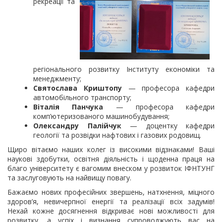
рекреації та
регіонального розвитку Інституту економіки та
менеджменту;
Святослава Криштопу
— професора кафедри
автомобільного транспорту;
Віталія Панчука
— професора кафедри
комп’ютеризованого машинобудування;
Олександру Палійчук
— доцентку кафедри
геології та розвідки нафтових і газових родовищ.
Щиро вітаємо наших колег із високими відзнаками! Ваші
наукові здобутки, освітня діяльність і щоденна праця на
благо університету є вагомим внеском у розвиток ІФНТУНГ
та заслуговують на найвищу повагу.
Бажаємо нових професійних звершень, натхнення, міцного
здоров’я, невичерпної енергії та реалізації всіх задумів!
Нехай кожне досягнення відкриває нові можливості для
розвитку, а успіх і визнання супроводжують вас на