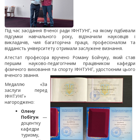
Під час засідання Вченої ради ІФНТУНГ, на якому підбивали
підсумки навчального року, відзначили науковців і
викладачів, чия багаторічна праця, професіоналізм та
відданість університету отримали заслужене визнання.
Атестат професора вручено Роману Бойчуку, який став
першим науково-педагогічним працівником кафедри
фізичного виховання та спорту ІФНТУНГ, удостоєним цього
вченого звання.
Медаллю «За
заслуги перед
ІФНТУНГ»
нагороджено:
Олену
Побігун
—
доцентку
кафедри
туризму,