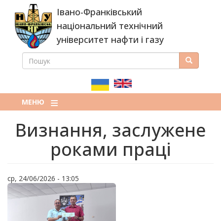
Перейти
Івано-Франківський
до
основного
національний технічний
вмісту
університет нафти і газу
ПОШУК
Пошук
ПОШУКОВА
ФОРМА
МЕНЮ
Визнання, заслужене
роками праці
ср, 24/06/2026 - 13:05