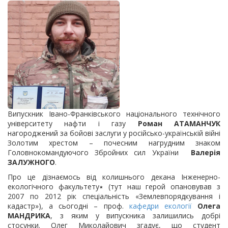
Випускник Івано-Франківського національного технічного
університету нафти і газу
Роман АТАМАНЧУК
нагороджений за бойові заслуги у російсько-українській війні
Золотим хрестом – почесним нагрудним знаком
Головнокомандуючого Збройних сил України
Валерія
ЗАЛУЖНОГО
.
Про це дізнаємось від колишнього декана Інженерно-
екологічного факультету٭ (тут наш герой опановував з
2007 по 2012 рік спеціальність «Землевпорядкування і
кадастр»), а сьогодні – проф.
кафедри екології
Олега
МАНДРИКА
, з яким у випускника залишились добрі
стосунки. Олег Миколайович згадує, що студент