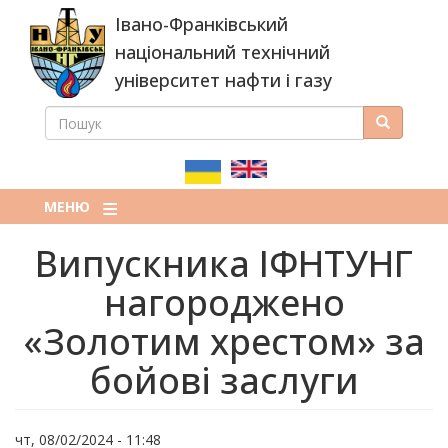
Перейти
Івано-Франківський
до
основного
національний технічний
вмісту
університет нафти і газу
ПОШУК
Пошук
ПОШУКОВА
ФОРМА
МЕНЮ
Випускника ІФНТУНГ
нагороджено
«Золотим хрестом» за
бойові заслуги
чт, 08/02/2024 - 11:48