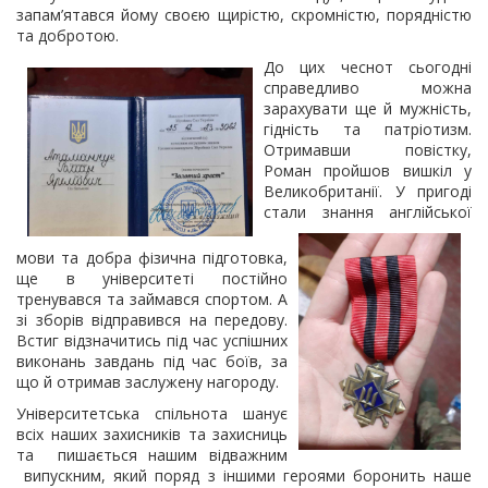
запам’ятався йому своєю щирістю, скромністю, порядністю
та добротою.
До цих чеснот сьогодні
справедливо можна
зарахувати ще й мужність,
гідність та патріотизм.
Отримавши повістку,
Роман пройшов вишкіл у
Великобританії. У пригоді
стали
знання англійської
мови та добра фізична підготовка,
ще в університеті постійно
тренувався та займався спортом. А
зі зборів відправився на передову.
Встиг відзначитись під час успішних
виконань завдань під час боїв, за
що й отримав заслужену нагороду.
Університетська спільнота шанує
всіх наших захисників та захисниць
та пишається нашим відважним
випускним, який поряд з іншими героями боронить наше