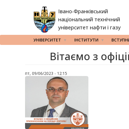
Перейти
Івано-Франківський
до
основного
національний технічний
вмісту
університет нафти і газу
УНІВЕРСИТЕТ
ІНСТИТУТИ
ВСТУПН
Вітаємо з офіц
пт, 09/06/2023 - 12:15