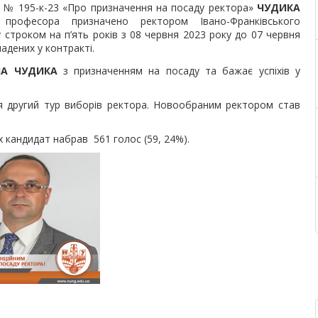
р. № 195-к-23 «Про призначення на посаду ректора»
ЧУДИКА
 професора призначено ректором Івано-Франківського
у строком на п’ять років з 08 червня 2023 року до 07 червня
адених у контракті.
ЧА ЧУДИКА
з призначенням на посаду та бажає успіхів у
ся другий тур виборів ректора. Новообраним ректором став
 кандидат набрав 561 голос (59, 24%).