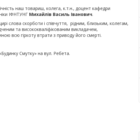
ічність наш товариш, колега, к.т.н., доцент кафедри
аніки ІФНТУНГ
Михайлів Василь Іванович
.
рі слова скорботи і співчуття, рідним, близьким, колегам,
відченим та висококваліфікованим викладачем,
иною всю гіркоту втрати з приводу його смерті.
«Будинку Смутку» на вул. Ребета.