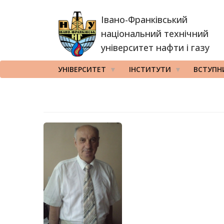
Перейти
Івано-Франківський
до
основного
національний технічний
вмісту
університет нафти і газу
УНІВЕРСИТЕТ
ІНСТИТУТИ
ВСТУПН