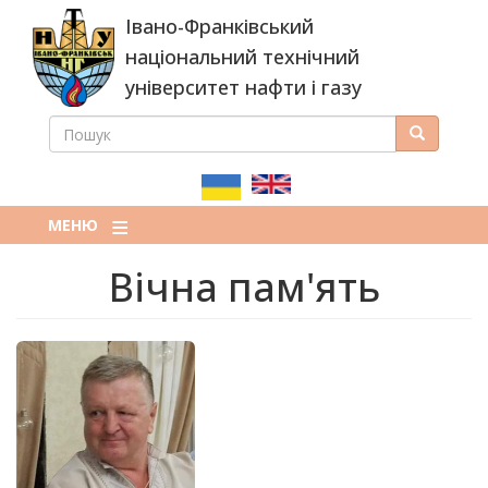
Перейти
Івано-Франківський
до
основного
національний технічний
вмісту
університет нафти і газу
ПОШУК
Пошук
ПОШУКОВА
ФОРМА
МЕНЮ
Вічна пам'ять