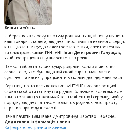
Вічна пам'ять
7 березня 2022 року на 61-му році життя відійшов у вічність
наш товариш, колега, людина щирої душі та великого серця,
к.т.н., доцент кафедри електроенергетики, електротехніки
та електромеханіки ІФНТУНГ
Іван Дмитрович Галущак
,
який пропрацював в університеті 39 років.
Важко підібрати слова суму, розради, коли зупиняється
серце того, хто був відданий своїй справі, мав чисте
сумління та наснагу працювати в складні для держави часи.
Керівництво та весь колектив ІФНТУНГ висловлює щирі
слова скорботи і співчуття рідним, близьким, колегам, всім
тим, хто знав цю надзвичайно інтелігентну і скромну, чуйну,
порядну людину, а також поділяє з родиною всю гіркоту
втрати з приводу її смерті.
Вічна память Вам Іване Дмитровичу! Царство Небесне…
Додаткова інформація новин:
Кафедра електричної інженерії