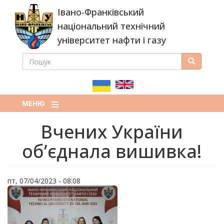
Перейти
Івано-Франківський
до
основного
національний технічний
вмісту
університет нафти і газу
ПОШУК
Пошук
ПОШУКОВА
ФОРМА
МЕНЮ
Вчених України
об’єднала вишивка!
пт, 07/04/2023 - 08:08