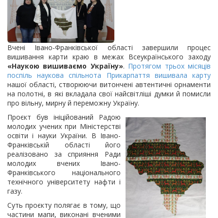
Вчені Івано-Франківської області завершили процес
вишивання карти краю в межах Всеукраїнського заходу
«Наукою вишиваємо Україну»
.
Протягом трьох місяців
поспіль наукова спільнота Прикарпаття вишивала карту
нашої області, створюючи витончені автентичні орнаменти
на полотні, в які вкладала свої найсвітліші думки й помисли
про вільну, мирну й переможну Україну.
Проєкт був ініційований Радою
молодих учених при Міністерстві
освіти і науки України. В Івано-
Франківській області його
реалізовано за сприяння Ради
молодих вчених Івано-
Франківського національного
технічного університету нафти і
газу.
Суть проєкту полягає в тому, що
частини мапи, виконані вченими