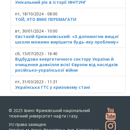
Унікальний рік в історії ІФНТУНГ
пт, 18/10/2024 - 08:00
ТОЙ, ХТО ВМІЄ ПЕРЕМАГАТИ
вт, 30/01/2024 - 10:00
Євстахій Крижанівський: «З допомогою вищої
школи можемо вирішити будь-яку проблему»
сб, 15/07/2023 - 16:40
Відбудова енергетичного сектору України й
очищення довкілля всієї Європи від наслідків
російсько-української війни
пт, 31/03/2023 - 11:31
Українська ГТС у кризовому стані
© 2025
Івано Франківський національний
технічний університет нафти і газу.
Усi права захищенi.
Україна, м. Івано-Франківськ, вул. Карпатська,