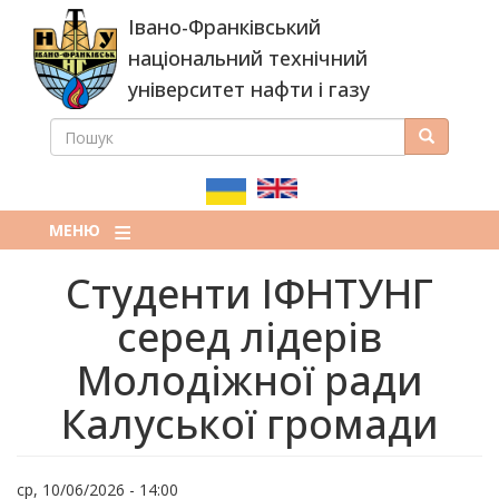
Перейти
Івано-Франківський
до
основного
національний технічний
вмісту
університет нафти і газу
ПОШУК
Пошук
ПОШУКОВА
ФОРМА
МЕНЮ
Студенти ІФНТУНГ
серед лідерів
Молодіжної ради
Калуської громади
ср, 10/06/2026 - 14:00