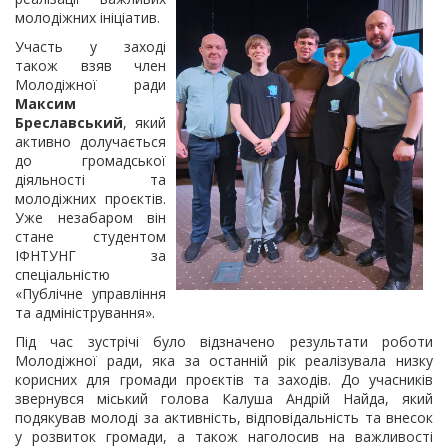
молодіжних ініціатив.
Участь у заході
також взяв член
Молодіжної ради
Максим
Бреславський
, який
активно долучається
до громадської
діяльності та
молодіжних проєктів.
Уже незабаром він
стане студентом
ІФНТУНГ за
спеціальністю
«Публічне управління
та адміністрування».
Під час зустрічі було відзначено результати роботи
Молодіжної ради, яка за останній рік реалізувала низку
корисних для громади проєктів та заходів. До учасників
звернувся міський голова Калуша Андрій Найда, який
подякував молоді за активність, відповідальність та внесок
у розвиток громади, а також наголосив на важливості