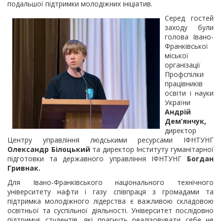
подальшої підтримки молодіжних ініціатив.
Серед гостей
заходу були
голова Івано-
Франківської
міської
організації
Профспілки
працівників
освіти і науки
України
Андрій
Дем’янчук,
директор
Центру управління людськими ресурсами ІФНТУНГ
Олександр Білоцький
та директор Інституту гуманітарної
підготовки та державного управління ІФНТУНГ
Богдан
Гривнак.
Для Івано-Франківського національного технічного
університету нафти і газу співпраця з громадами та
підтримка молодіжного лідерства є важливою складовою
освітньої та суспільної діяльності. Університет послідовно
підтримує студентів, які прагнуть реалізовувати себе не