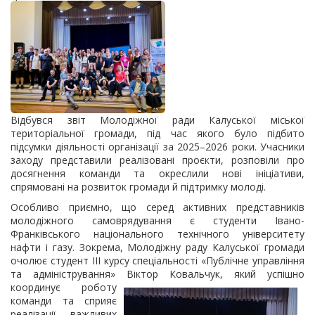
Відбувся звіт Молодіжної ради Калуської міської
територіальної громади, під час якого було підбито
підсумки діяльності організації за 2025–2026 роки. Учасники
заходу представили реалізовані проєкти, розповіли про
досягнення команди та окреслили нові ініціативи,
спрямовані на розвиток громади й підтримку молоді.
Особливо приємно, що серед активних представників
молодіжного самоврядування є студенти Івано-
Франківського національного технічного університету
нафти і газу. Зокрема, Молодіжну раду Калуської громади
очолює студент ІІІ курсу спеціальності «Публічне управління
та адміністрування» Віктор Ковальчук, який успішно
координує
роботу
команди та сприяє
реалізації важливих