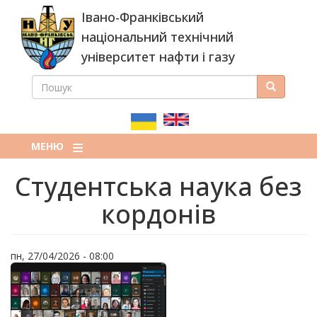
Перейти
Івано-Франківський
до
основного
національний технічний
вмісту
університет нафти і газу
ПОШУК
Пошук
ПОШУКОВА
ФОРМА
МЕНЮ
Студентська наука без
кордонів
пн, 27/04/2026 - 08:00