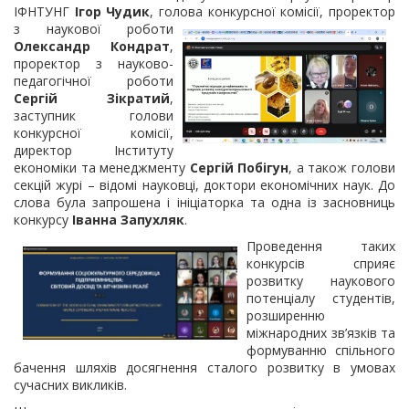
ІФНТУНГ
Ігор Чудик
, голова конкурсної комісії, проректор
з наукової роботи
Олександр Кондрат
,
проректор з науково-
педагогічної роботи
Сергій Зікратий
,
заступник голови
конкурсної комісії,
директор Інституту
економіки та менеджменту
Сергій Побігун
, а також голови
секцій журі – відомі науковці, доктори економічних наук. До
слова була запрошена і ініціаторка та одна із засновниць
конкурсу
Іванна Запухляк
.
Проведення таких
конкурсів сприяє
розвитку наукового
потенціалу студентів,
розширенню
міжнародних зв’язків та
формуванню спільного
бачення шляхів досягнення сталого розвитку в умовах
сучасних викликів.