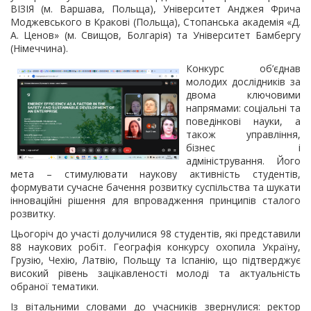
ВІЗІЯ (м. Варшава, Польща), Університет Анджея Фрича
Моджевського в Кракові (Польща), Стопанська академія «Д.
А. Ценов» (м. Свищов, Болгарія) та Університет Бамбергу
(Німеччина).
Конкурс об’єднав
молодих дослідників за
двома ключовими
напрямами: соціальні та
поведінкові науки, а
також управління,
бізнес і
адміністрування. Його
мета – стимулювати наукову активність студентів,
формувати сучасне бачення розвитку суспільства та шукати
інноваційні рішення для впровадження принципів сталого
розвитку.
Цьогоріч до участі долучилися 98 студентів, які представили
88 наукових робіт. Географія конкурсу охопила Україну,
Грузію, Чехію, Латвію, Польщу та Іспанію, що підтверджує
високий рівень зацікавленості молоді та актуальність
обраної тематики.
Із вітальними словами до учасників звернулися: ректор