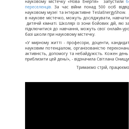
науковому містечку «Нова Енергія» запустили
б
переселенців.
За час війни понад 500 осіб відвіда
науковому музеї та інтерактивне TeslaEnergyShow. Д
в наукове містечко, можуть досліджувати, навчатис
дитячій кімнаті. Школярі із зони бойових дій, які
підключитися до навчання, можуть свої онлайн-уро
базі школи при науковому містечку.
«У мирному житті - професори, доценти, кандидат
науковим потенціалом, організованістю переконан
активність, допомогу та небайдужість. Кожен ден
приблизити цей день!», - відзначила Світлана Онищу
Тримаємо стрій, працюємо