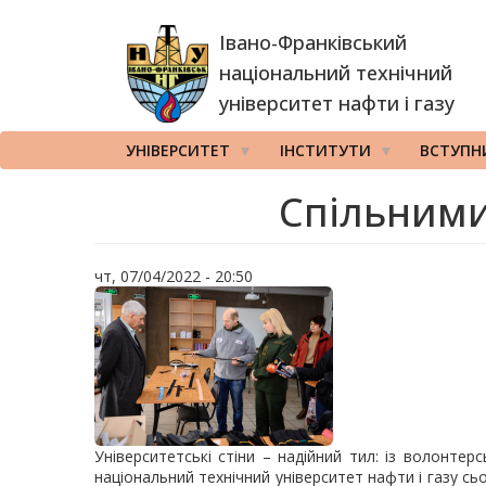
Перейти
Івано-Франківський
до
основного
національний технічний
вмісту
університет нафти і газу
УНІВЕРСИТЕТ
ІНСТИТУТИ
ВСТУПН
Спільними
чт, 07/04/2022 - 20:50
Університетські стіни – надійний тил: із волонтерс
національний технічний університет нафти і газу сь