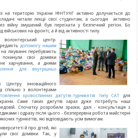
ії на територію України ІФНТУНГ активно долучається до
адачі читали лекції свої студентам, а сьогодні активно
ез війну змушений був переїхати у безпечний регіон. Бо
 військових на фронті, а й від активності тилу.
 волонтерський центр.
ередають
допомогу нашим
 на лікуванні перебувають
 покинули свої домівки
вне харчування, а днями
овлення для внутрішньо
 Центру інноваційного
ці спільно з волонтерами
отовлення кровоспинних джгутів-турникетів типу CAT
для
країни. Саме таких джгутів зараз дуже потребуть наші
едовій. Спочатку розробили зразки, далі - консультація з
едиками і одразу після цього - безперервна робота майстерні
кісних турнікетів, які відповідають усім вимогам.
іверситеті й про дітей, які
ли свої домівки. Так, у