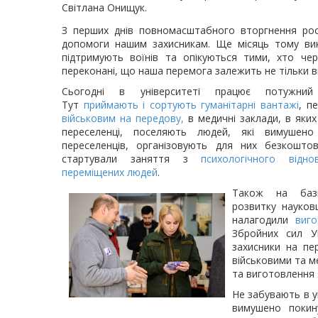
Світлана Онищук.
З перших днів повномасштабного вторгнення рос
допомоги нашим захисникам. Ще місяць тому викл
підтримують воїнів та опікуються тими, хто чер
переконані, що наша перемога залежить не тільки від
Сьогодні в університеті працює потужний
Тут
приймають і сортують гуманітарні вантажі
, п
військовим на передову,
в медичні заклади, в яких
переселенці, поселяють людей, які вимушено
переселенців, організовують для них безкошто
стартували заняття з
психологічного відн
переміщених людей
.
Також на базі
розвитку науков
налагодили
виг
Збройних сил У
захисники на пер
військовими та м
та виготовлення я
Не забувають в ун
вимушено покину