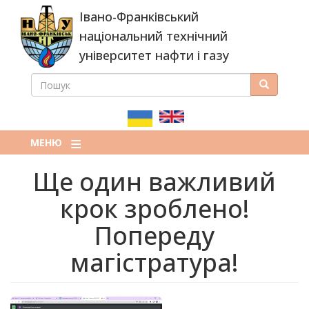
Перейти
Івано-Франківський
до
основного
національний технічний
вмісту
університет нафти і газу
ПОШУК
Пошук
ПОШУКОВА
ФОРМА
МЕНЮ
Ще один важливий
крок зроблено!
Попереду
магістратура!