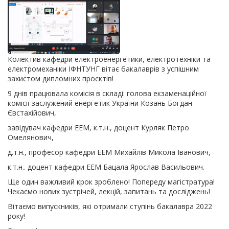
Колектив кафедри електроенергетики, електротехніки та
електромеханіки ІФНТУНГ вітає бакалаврів з успішним
захистом дипломних проєктів!
9 днів працювала комісія в складі: голова екзаменаційної
комісії заслужений енергетик України Козань Богдан
Євстахійович,
завідувач кафедри ЕЕМ, к.т.н., доцент Курляк Петро
Омелянович,
д.т.н., професор кафедри ЕЕМ Михайлів Микола Іванович,
к.т.н.. доцент кафедри ЕЕМ Бацала Ярослав Васильович.
Ще один важливий крок зроблено! Попереду магістратура!
Чекаємо нових зустрічей, лекцій, запитань та досліджень!
Вітаємо випускників, які отримали ступінь бакалавра 2022
року!