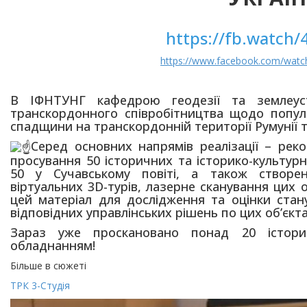
https://fb.watch
https://www.facebook.com/wat
В ІФНТУНГ кафедрою геодезії та землеус
транскордонного співробітництва щодо популяр
спадщини на транскордонній території Румунії т
Серед основних напрямів реалізації – рек
просування 50 історичних та історико-культурни
50 у Сучавському повіті, а також створенн
віртуальних 3D-турів, лазерне сканування цих 
цей матеріал для дослідження та оцінки стану
відповідних управлінських рішень по цих об’єкт
Зараз уже проскановано понад 20 істори
обладнанням!
Більше в сюжеті
ТРК 3-Студія