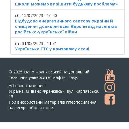
школи можемо вирішити будь-яку проблему»
сб, 15/07/2023 - 16:40
Відбудова енергетичного сектору України й
очищення довкілля всієї Європи від наслідків
російсько-української війни
пт, 31/03/2023 - 11:31
Українська ГТС у кризовому стані
© 2025
Івано Франківський національний
технічний університет нафти і газу.
Усi права захищенi.
Україна, м. Івано-Франківськ, вул. Карпатська,
15.
При використанні матеріалів гіперпосилання
на ресурс обов'язкове.