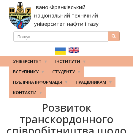
Перейти
Івано-Франківський
до
основного
національний технічний
вмісту
університет нафти і газу
ПОШУК
Пошук
ПОШУКОВА
ФОРМА
УНІВЕРСИТЕТ
ІНСТИТУТИ
ВСТУПНИКУ
СТУДЕНТУ
ПУБЛІЧНА ІНФОРМАЦІЯ
ПРАЦІВНИКАМ
КОНТАКТИ
Розвиток
транскордонного
співробітництва щодо