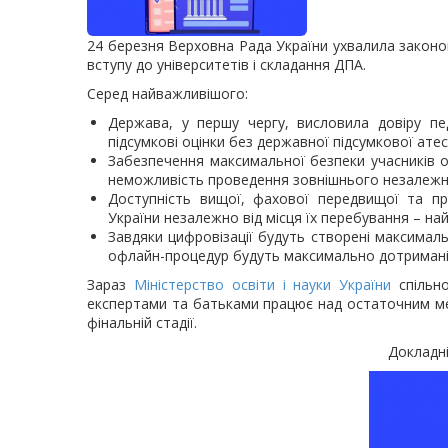
24 березня Верховна Рада України ухвалила закон
вступу до університетів і складання ДПА.
Серед найважливішого:
Держава, у першу чергу, висловила довіру пе
підсумкові оцінки без державної підсумкової атес
Забезпечення максимальної безпеки учасників о
неможливість проведення зовнішнього незалежно
Доступність вищої, фахової передвищої та про
України незалежно від місця їх перебування – н
Завдяки цифровізації будуть створені максимальн
офлайн-процедур будуть максимально дотримані
Зараз
Міністерство освіти і науки України
спільно
експертами та батьками працює над остаточним ме
фінальній стадії.
Докладн