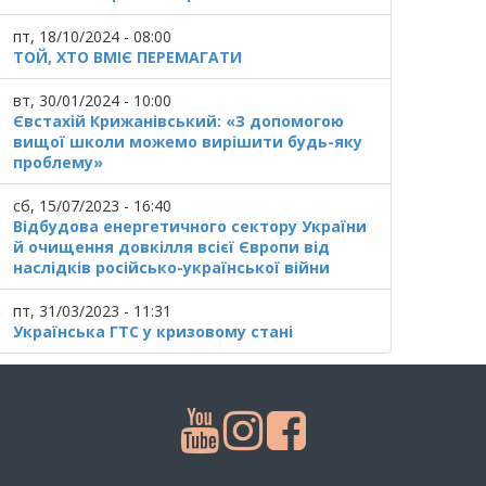
пт, 18/10/2024 - 08:00
ТОЙ, ХТО ВМІЄ ПЕРЕМАГАТИ
вт, 30/01/2024 - 10:00
Євстахій Крижанівський: «З допомогою
вищої школи можемо вирішити будь-яку
проблему»
сб, 15/07/2023 - 16:40
Відбудова енергетичного сектору України
й очищення довкілля всієї Європи від
наслідків російсько-української війни
пт, 31/03/2023 - 11:31
Українська ГТС у кризовому стані