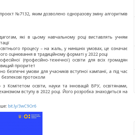
опроєкт №7132, яким дозволено одноразову зміну алгоритмів
дагогам, які в цьому навчальному році виставлять учням
тації
світнього процесу – на жаль, у нинішніх умовах, це означає
го оцінювання в традиційному форматі у 2022 році
фесійної (професійно-технічної) освіти для всіх громадян
айвищий пріоритет
о безпечні умови для учасників вступної кампанії, а під час
 безпекові протоколи
 з Комітетом освіти, науки та інновацій ВРУ, освітянами,
ханізмом вступу в 2022 році. Його розробка знаходиться на
іше:
bit.ly/3wC9Or6