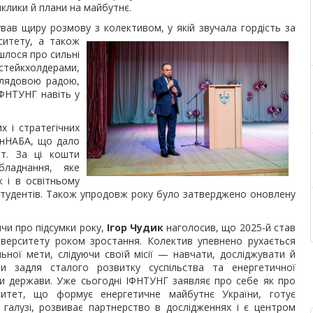
иклики й плани на майбутнє.
ав щиру розмову з колективом, у якій звучала гордість за
рситету, а також
шлося про сильні
тейкхолдерами,
лядовою радою,
ІФНТУНГ навіть у
 і стратегічних
онНАБА, що дало
нт. За ці кошти
ладнання, яке
к і в освітньому
 студентів. Також упродовж року було затверджено оновлену
чи про підсумки року,
Ігор Чудик
наголосив, що 2025-й став
іверситету роком зростання. Колектив упевнено рухається
льної мети, слідуючи своїй місії — навчати, досліджувати й
ти задля сталого розвитку суспільства та енергетичної
и держави. Уже сьогодні ІФНТУНГ заявляє про себе як про
рситет, що формує енергетичне майбутнє України, готує
в галузі, розвиває партнерство в дослідженнях і є центром