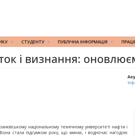
ИКУ
СТУДЕНТУ
ПУБЛІЧНА ІНФОРМАЦІЯ
ПРАЦ
ок і визнання: оновлює
Ак
Інф
ранківському національному технічному університеті нафти і
 Вона стала підсумком року, що минає, і водночас нагодою