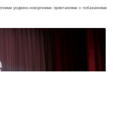
еплими різдвяно-новорічними привітаннями з побажаннями