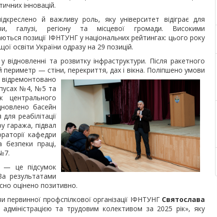
тичних інновацій.
ідкреслено й важливу роль, яку університет відіграє для
ви, галузі, регіону та місцевої громади. Високими
ються позиції ІФНТУНГ у національних рейтингах: цього року
щої освіти України одразу на 29 позицій.
у відновленні та розвитку інфраструктури. Після ракетного
й периметр — стіни, перекриття, дах і вікна. Поліпшено умови
: відремонтовано
рпусах №4, №5 та
ик центрального
ідновлено басейн
для реабілітації
ру гаража, підвал
ораторії кафедри
 безпеки праці,
№7.
и — це підсумок
 За результатами
осно оцінено позитивно.
ви первинної профспілкової організації ІФНТУНГ
Святослава
дміністрацією та трудовим колективом за 2025 рік», яку