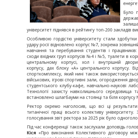
енерге
Було п
держа
залиша
університет піднявся в рейтингу топ-200 закладів ви
Особливою гордістю університету стали здобутки 
удару росії відновлено корпус №7, зокрема зовнішні
навчання та перебування
студентів і працівників
сходи вхідних груп корпусів №4 і №5, туалети в ко
центральному корпусі, хол і внутрішній двор
корпусу, дах блоку «А» центрального корпусу. В
спорткомплексу, який нині також використовується 
військових, ігрові спортивні зали, огородження дво
студентського клубу-кафе, навчально-наукові лаб
Технології захисту навколишнього середовища та
встановлено шлагбауми на стоянці та біля корпусу 
Ректор окремо наголосив, що всі ці результат
титанічної праці всього колективу університету.
голосування звіт ректора за 2025 рік було одногол
Під час конференції також заслухали доповідь голо
Кіся
«Про виконання Колективного договору між а