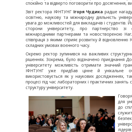
спокійно та відверто поговорити про досягнення, в
Звіт ректора ІФНТУНГ
Ігоря Чудика
радше нагадув
освітню, наукову та міжнародну діяльність уніве
увага до можливостей для викладачів і студентів. Й
сторони університету, про партнерство зі с
міжнародними партнерами та новоствореною Наг
співпраця з якими сприяє розвитку й відновленню 
складних умовах воєнного часу.
Окремо ректор зупинився на важливих структурних
рішеннях. Зокрема, було відзначено приєднання Д
університету можливість отримати значний гра
ІФНТУНГ уже придбав цінне й унікальне об
використовується як у наукових дослідженнях, та
процесі під час лабораторних і практичних занять
структуру університету.
Говоря
для ун
до спі
служи
безпек
уніве
лідері