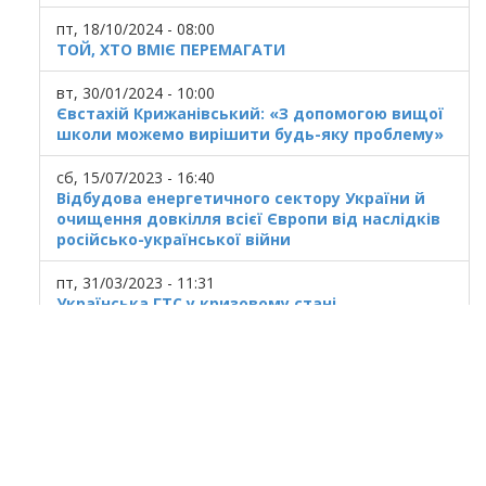
пт, 18/10/2024 - 08:00
ТОЙ, ХТО ВМІЄ ПЕРЕМАГАТИ
вт, 30/01/2024 - 10:00
Євстахій Крижанівський: «З допомогою вищої
школи можемо вирішити будь-яку проблему»
сб, 15/07/2023 - 16:40
Відбудова енергетичного сектору України й
очищення довкілля всієї Європи від наслідків
російсько-української війни
пт, 31/03/2023 - 11:31
Українська ГТС у кризовому стані
© 2025
Івано Франківський національний
технічний університет нафти і газу.
Усi права захищенi.
Україна, м. Івано-Франківськ, вул. Карпатська,
15.