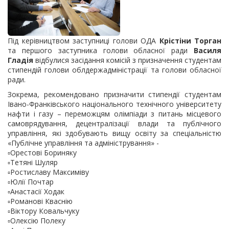
Під керівництвом заступниці голови ОДА
Крістіни Торган
та першого заступника голови обласної ради
Василя
Гладія
відбулися засідання комісій з призначення студентам
стипендій голови облдержадміністрації та голови обласної
ради.
Зокрема, рекомендовано призначити стипендії студентам
Івано-Франківського національного технічного університету
нафти і газу – переможцям олімпіади з питань місцевого
самоврядування, децентралізації влади та публічного
управління, які здобувають вищу освіту за спеціальністю
«Публічне управління та адміністрування» -
▫️Орестові Бориняку
▫️Тетяні Шуляр
▫️Ростиславу Максиміву
▫️Юлії Почтар
▫️Анастасії Ходак
▫️Романові Кваснію
▫️Віктору Ковальчуку
▫️Олексію Полеку