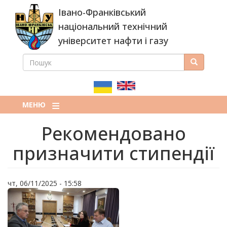
Перейти
Івано-Франківський
до
основного
національний технічний
вмісту
університет нафти і газу
ПОШУК
Пошук
ПОШУКОВА
ФОРМА
МЕНЮ
Рекомендовано
призначити стипендії
чт, 06/11/2025 - 15:58