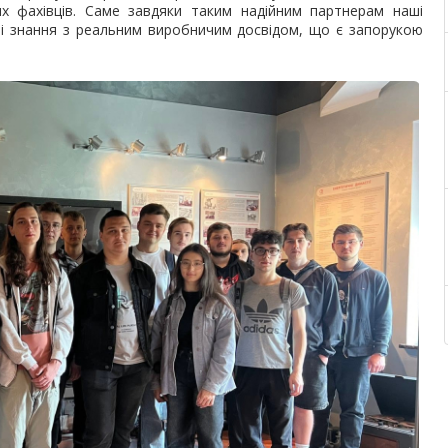
их фахівців. Саме завдяки таким надійним партнерам наші
і знання з реальним виробничим досвідом, що є запорукою