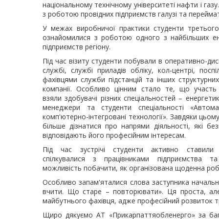
національному технічному університеті нафти і газ
з роботою провідних підприємств галузі та перейма
У межах виробничої практики студенти третього
ознайомилися з роботою одного з найбільших ен
підприємств регіону.
Під час візиту студенти побували в оперативно-дис
службі, службі приладів обліку, кол-центрі, поспі
фахівцями служби підстанцій та інших структурних 
компанії. Особливо цінним стало те, що участь 
взяли здобувачі різних спеціальностей – енергетик
менеджери та студенти спеціальності «Автома
комп'ютерно-інтегровані технології». Завдяки цьом
більше дізнатися про напрями діяльності, які бе
відповідають його професійним інтересам.
Під час зустрічі студенти активно ставили 
спілкувалися з працівниками підприємства т
можливість побачити, як організована щоденна робо
Особливо запам'яталися слова заступника начальн
вчити. Що старе – повторювати». Ця проста, ал
майбутнього фахівця, адже професійний розвиток 
Щиро дякуємо АТ «Прикарпаттяобленерго» за бага