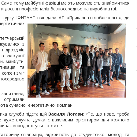
у. Саме тому майбутні фахівці мають можливість знайомитися
ти досвід професіоналів безпосередньо на виробництві.
 курсу ІФНТУНГ відвідали АТ «Прикарпаттяобленерго», де
ергетичних
петчерській
лкувалися з
підрозділів
в екскурсії
и, майбутні
тизація та
у кожен зміг
зпосередньо
запитання,
а отримали
та сучасної енергетичної компанії.
ика служби підстанцій
Василя Логази
: «Те, що нове, треба
е дуже влучна думка є важливим орієнтиром для кожного
триває впродовж усього життя.
торічну співпрацю, відкритість до студентської молоді та