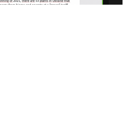
 університет нафти і газу.
сурс обов'язкове.