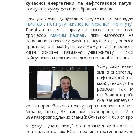
сучасної енергетики та нафтогазової галузі
послухати думку фахівця зібралось чимало.
Так, до лекції долучились студенти та виклада
інженерії
,
інституту інженерної механіки
,
інституту
Привітав гостя і присутніх проректор з науко
професор
Максим Карпаш
, який наголосив н
навчального процесу фахівців галузі, котрі допом
практики, а в майбутньому можуть стати робото
Адже основне завдання університету - якіс
найсучасніша практична підготовка, новітні знання
Чому саме велик
змін в енергетиц
нафтогазовій гал
майбутньому? На 
розмови. Так, 
особливості роб
яка забезпечує 
країн Європейського Союзу. Зараз товариство вкл
України; понад 33 тис. км трубопроводів, 57 к
389 газорозподільних станцій; близько 11 000 співро
У фокусі уваги лекції став розгляд діяльності 
нейтральність. Так, ЄС затвердив стратегічний кур