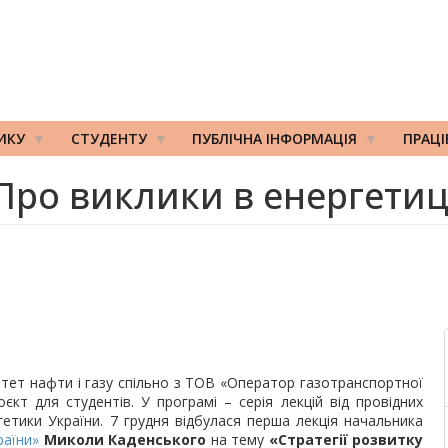
ИКУ
СТУДЕНТУ
ПУБЛІЧНА ІНФОРМАЦІЯ
ПРАЦ
Про виклики в енергетиц
итет нафти і газу спільно з ТОВ «Оператор газотранспортної
єкт для студентів. У програмі – серія лекцій від провідних
гетики України. 7 грудня відбулася перша лекція начальника
раїни»
Миколи Каденського
на тему
«Стратегії розвитку