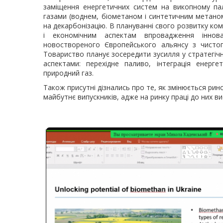
заміщення енергетичних систем на викопному па
газами (воднем, біометаном і синтетичним метаном
на декарбонізацію. В плануванні свого розвитку ко
і економічним аспектам впровадження іннов
новоствореного Європейського альянсу з чисто
Товариство планує зосередити зусилля у стратегіч
аспектами: перехідне паливо, інтеграція енерге
природний газ.
Також присутні дізнались про те, як змінюється рино
майбутнє випускників, адже на ринку праці до них в