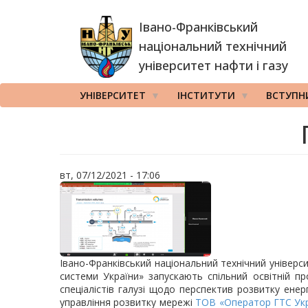
Перейти
Івано-Франківський
до
основного
національний технічний
вмісту
університет нафти і газу
УНІВЕРСИТЕТ
ІНСТИТУТИ
ВСТУПН
вт, 07/12/2021 - 17:06
Івано-Франківський національний технічний універс
системи України» запускають спільний освітній про
спеціалістів галузі щодо перспектив розвитку енер
управління розвитку мережі
ТОВ «Оператор ГТС Ук