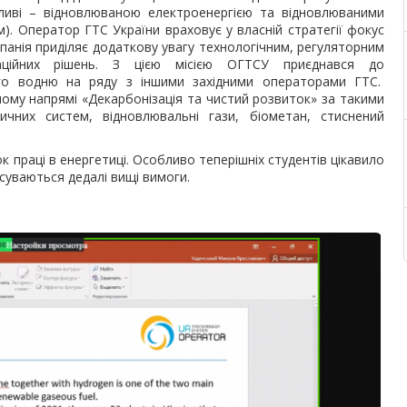
ливі – відновлюваною електроенергією та відновлюваними
). Оператор ГТС України враховує у власній стратегії фокус
мпанія приділяє додаткову увагу технологічним, регуляторним
аційних рішень. З цією місією ОГТСУ приєднався до
го водню на ряду з іншими західними операторами ГТС.
ному напрямі «Декарбонізація та чистий розвиток» за такими
тичних систем, відновлювальні гази, біометан, стиснений
к праці в енергетиці. Особливо теперішніх студентів цікавило
исуваються дедалі вищі вимоги.