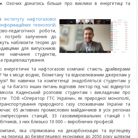
»
. Охочих дізнатись більше про виклики в енергетиці та
чі
інституту нафтогазової
 інформаційних технологій
.
во-педагогічної роботи,
а потребі залучення до
ожуть наблизити теорію до
давцями для випускників.
не навчання студентів,
 та працевлаштування.
і енергетичні та нафтогазові компанії стають драйверами
і? Чи є місце водню, біометану та відновлюваним джерелам у
узі? Які навички та компетенції знадобляться студентам у
ці та багато інших питань відповів лектор під час відвертої
Микола Каденський розповів студентам і викладачам про
оти ТОВ «Оператор ГТС України», як природної монополії,
транспортування природного газу споживачам України та
ючає: 65 активних промислових майданчиків в усіх регіонах
омпресорних станцій, 33 газовимірювальних станцій і 1
бітників, з них близько 10 000 – виробничих професій.
компанії, яка спрямована на декарбонізацію та вуглецеву
с на перехід до безвуглецевої економіки до 2050 року шляхом