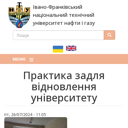
Перейти
Івано-Франківський
до
основного
національний технічний
вмісту
університет нафти і газу
ПОШУК
Пошук
ПОШУКОВА
ФОРМА
МЕНЮ
Практика задля
відновлення
університету
пт, 26/07/2024 - 11:05