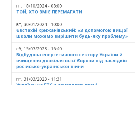
пт, 18/10/2024 - 08:00
ТОЙ, ХТО ВМІЄ ПЕРЕМАГАТИ
вт, 30/01/2024 - 10:00
Євстахій Крижанівський: «З допомогою вищої
школи можемо вирішити будь-яку проблему»
сб, 15/07/2023 - 16:40
Відбудова енергетичного сектору України й
очищення довкілля всієї Європи від наслідків
російсько-української війни
пт, 31/03/2023 - 11:31
Українська ГТС у кризовому стані
© 2025
Івано Франківський національний
технічний університет нафти і газу.
Усi права захищенi.
Україна, м. Івано-Франківськ, вул. Карпатська,
15.