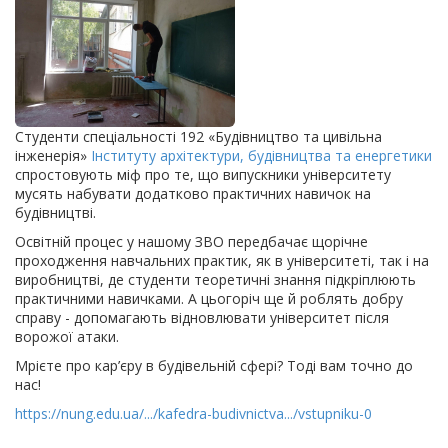
Студенти спеціальності 192 «Будівництво та цивільна
інженерія»
Інституту архітектури, будівництва та енергетики
спростовують міф про те, що випускники університету
мусять набувати додатково практичних навичок на
будівництві.
Освітній процес у нашому ЗВО передбачає щорічне
проходження навчальних практик, як в університеті, так і на
виробництві, де студенти теоретичні знання підкріплюють
практичними навичками. А цьогоріч ще й роблять добру
справу - допомагають відновлювати університет після
ворожої атаки.
Мрієте про кар’єру в будівельній сфері? Тоді вам точно до
нас!
https://nung.edu.ua/.../kafedra-budivnictva.../vstupniku-0