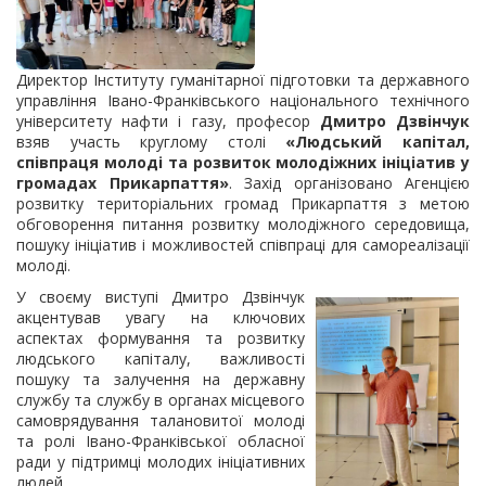
Директор Інституту гуманітарної підготовки та державного
управління Івано-Франківського національного технічного
університету нафти і газу, професор
Дмитро Дзвінчук
взяв участь круглому столі
«Людський капітал,
співпраця молоді та розвиток молодіжних ініціатив у
громадах Прикарпаття»
. Захід організовано Агенцією
розвитку територіальних громад Прикарпаття з метою
обговорення питання розвитку молодіжного середовища,
пошуку ініціатив і можливостей співпраці для самореалізації
молоді.
У своєму виступі Дмитро Дзвінчук
акцентував увагу на ключових
аспектах формування та розвитку
людського капіталу, важливості
пошуку та залучення на державну
службу та службу в органах місцевого
самоврядування талановитої молоді
та ролі Івано-Франківської обласної
ради у підтримці молодих ініціативних
людей.