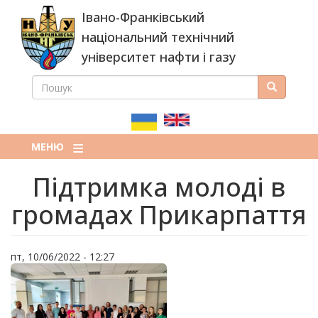
Перейти
Івано-Франківський
до
основного
національний технічний
вмісту
університет нафти і газу
ПОШУК
Пошук
ПОШУКОВА
ФОРМА
МЕНЮ
Підтримка молоді в
громадах Прикарпаття
пт, 10/06/2022 - 12:27