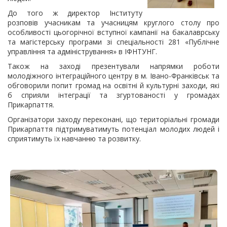
До того ж директор Інституту
розповів учасникам та учасницям круглого столу про
особливості цьогорічної вступної кампанії на бакалаврську
та магістерську програми зі спеціальності 281 «Публічне
управління та адміністрування» в ІФНТУНГ.
Також на заході презентували напрямки роботи
молодіжного інтеграційного центру в м. Івано-Франківськ та
обговорили попит громад на освітні й культурні заходи, які
б сприяли інтеграції та згуртованості у громадах
Прикарпаття.
Організатори заходу переконані, що територіальні громади
Прикарпаття підтримуватимуть потенціал молодих людей і
сприятимуть їх навчанню та розвитку.