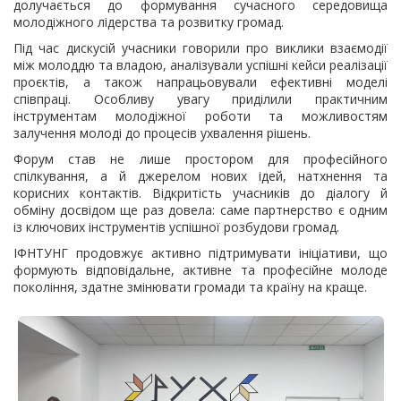
долучається до формування сучасного середовища
молодіжного лідерства та розвитку громад.
Під час дискусій учасники говорили про виклики взаємодії
між молоддю та владою, аналізували успішні кейси реалізації
проєктів, а також напрацьовували ефективні моделі
співпраці. Особливу увагу приділили практичним
інструментам молодіжної роботи та можливостям
залучення молоді до процесів ухвалення рішень.
Форум став не лише простором для професійного
спілкування, а й джерелом нових ідей, натхнення та
корисних контактів. Відкритість учасників до діалогу й
обміну досвідом ще раз довела: саме партнерство є одним
із ключових інструментів успішної розбудови громад.
ІФНТУНГ продовжує активно підтримувати ініціативи, що
формують відповідальне, активне та професійне молоде
покоління, здатне змінювати громади та країну на краще.