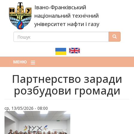
Перейти
Івано-Франківський
до
основного
національний технічний
вмісту
університет нафти і газу
ПОШУК
Пошук
ПОШУКОВА
ФОРМА
МЕНЮ
Партнерство заради
розбудови громади
ср, 13/05/2026 - 08:00