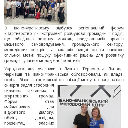
В Івано-Франківську відбувся регіональний форум
«Партнерство як інструмент розбудови громади» – подія,
що об’єднала активну молодь, представників органів
місцевого самоврядування, громадського сектору,
молодіжних центрів та закладів вищої освіти навколо
спільної мети: пошуку ефективних рішень для розвитку
громад і сучасної молодіжної політики.
Упродовж дня учасники з Луцька, Тернополя, Львова,
Чернівців та Івано-Франківська обговорювали, як влада,
освіта, бізнес і громадські організації можуть працювати в
синергії задля створення
сильних, активних і
згуртованих громад.
Форум став
майданчиком для
відкритого діалогу,
обміну досвідом,
презентації власних