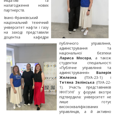
ініціатив та
налагодження нових
партнерств.
Івано-Франківський
національний технічний
університет нафти і газу
на заході представили
доцентка кафедри
публічного управління,
адміністрування та
національної безпеки
Лариса Мосора
, а також
студентки спеціальності
«Публічне управління та
адміністрування»
Валерія
Железна
(ПУА-23-1) і
Тетяна Зелінська
(ПУА-22-
1). Участь представників
ІФНТУНГ у форумі вкотре
підтвердила: університет не
лише готує
висококваліфікованих
управлінців, а й активно