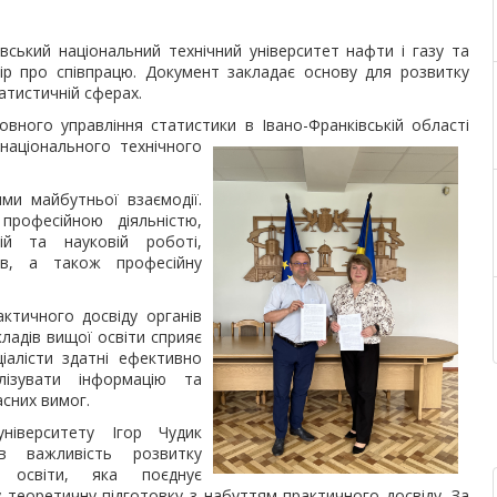
вський національний технічний університет нафти і газу та
вір про співпрацю. Документ закладає основу для розвитку
татистичній сферах.
овного управління статистики в Івано-Франківській області
національного
технічного
ями майбутньої взаємодії.
рофесійною діяльністю,
ій та науковій роботі,
дів, а також професійну
ктичного досвіду органів
ладів вищої освіти сприяє
іалісти здатні ефективно
ізувати інформацію та
асних вимог.
ніверситету Ігор Чудик
ив важливість розвитку
ї освіти, яка поєднує
 теоретичну підготовку з набуттям практичного досвіду. За