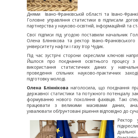
Днями Івано-Франківській області та Івано-Франкі
Головне управління статистики в підписали дого
партнерства у науково-освітній, інформаційній та с
Свої підписи під угодою поставили начальник Гол
Олена Бліннікова та ректор Івано-Франківського 
університету нафти і газу Ігор Чудик.
Під час зустрічі сторони окреслили ключові напр
Йшлося про поєднання освітнього процесу з п
використання статистичних даних у навчальн
проведення спільних науково-практичних захо
підготовку молоді.
Олена Бліннікова
наголосила, що поєднання пра
державної статистики та потужного потенціалу зак
формуванню нового покоління фахівців. Такі спец
працювати з великими масивами даних, анал
ухвалювати обґрунтовані рішення відповідно до суч
Ректор у
підкресл
дуально
ґрунтовну