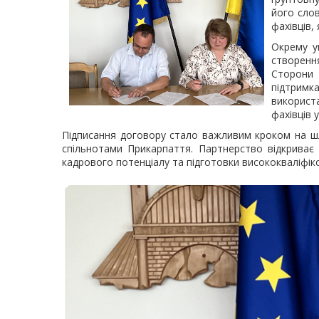
його сло
фахівців,
Окрему ув
створенн
Сторони 
підтримк
використ
фахівців 
Підписання договору стало важливим кроком на шл
спільнотами Прикарпаття. Партнерство відкриває н
кадрового потенціалу та підготовки висококваліфіко