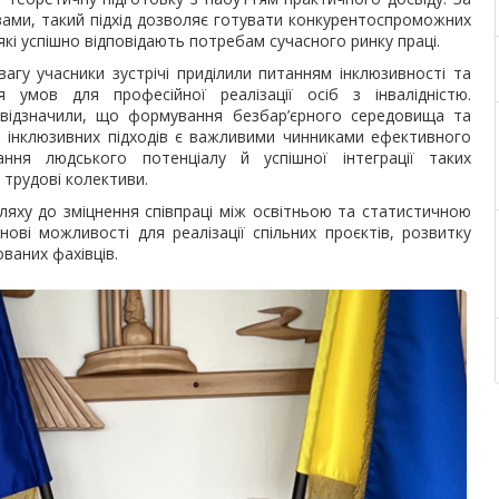
вами, такий підхід дозволяє готувати конкурентоспроможних
 які успішно відповідають потребам сучасного ринку праці.
агу учасники зустрічі приділили питанням інклюзивності та
я умов для професійної реалізації осіб з інвалідністю.
відзначили, що формування безбар’єрного середовища та
а інклюзивних підходів є важливими чинниками ефективного
ання людського потенціалу й успішної інтеграції таких
у трудові колективи.
яху до зміцнення співпраці між освітньою та статистичною
ові можливості для реалізації спільних проєктів, розвитку
ваних фахівців.