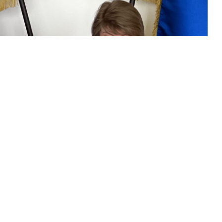
 університет нафти і газу.
сурс обов'язкове.