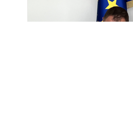
© 2025
Івано Франківський національний технічний
Усi права захищенi.
Україна, м. Івано-Франківськ, вул. Карпатська, 15.
При використанні матеріалів гіперпосилання на ре