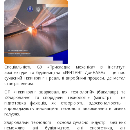
Спеціальність G9 «Прикладна механіка» в Інституті
архітектури та будівництва «ІФНТУНГ–ДонНАБА» – це про
сучасний інжиніринг і реальні виробничі процеси, де метал
стає рішенням.
ОП «Інжиніринг зварювальних технологій» (бакалавр) та
«Зварювання та споріднені технології» (магістр) – це
підготовка фахівців, які створюють, вдосконалюють і
впроваджують інноваційні технології зварювання в різних
галузях.
Зварювальні технології – основа сучасної індустрії: без них
неможливі ані будівництво, ані енергетика, ані