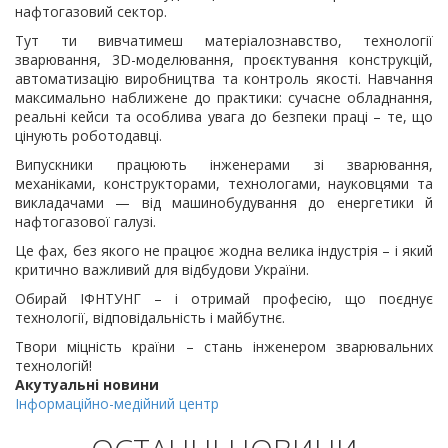
нафтогазовий сектор.
Тут ти вивчатимеш матеріалознавство, технології
зварювання, 3D-моделювання, проєктування конструкцій,
автоматизацію виробництва та контроль якості. Навчання
максимально наближене до практики: сучасне обладнання,
реальні кейси та особлива увага до безпеки праці – те, що
цінують роботодавці.
Випускники працюють інженерами зі зварювання,
механіками, конструкторами, технологами, науковцями та
викладачами — від машинобудування до енергетики й
нафтогазової галузі.
Це фах, без якого не працює жодна велика індустрія – і який
критично важливий для відбудови України.
Обирай ІФНТУНГ – і отримай професію, що поєднує
технології, відповідальність і майбутнє.
Твори міцність країни – стань інженером зварювальних
технологій!
Акутуальні новини
Інформаційно-медійний центр