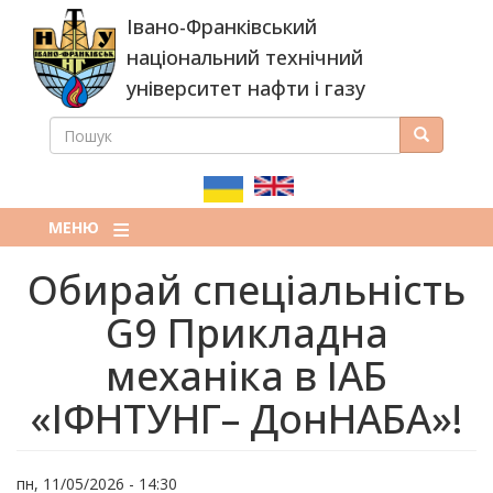
Перейти
Івано-Франківський
до
основного
національний технічний
вмісту
університет нафти і газу
ПОШУК
Пошук
ПОШУКОВА
ФОРМА
МЕНЮ
Обирай спеціальність
G9 Прикладна
механіка в ІАБ
«ІФНТУНГ– ДонНАБА»!
пн, 11/05/2026 - 14:30