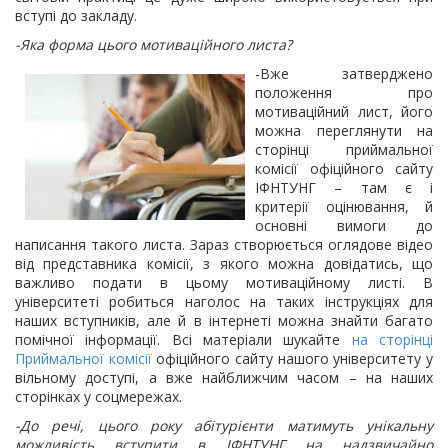
вступі до закладу.
-Яка форма цього мотиваційного листа?
-Вже затверджено
положення про
мотиваційний лист, його
можна переглянути на
сторінці приймальної
комісії офіційного сайту
ІФНТУНГ – там є і
критерії оцінювання, й
основні вимоги до
написання такого листа. Зараз створюється оглядове відео
від представника комісії, з якого можна довідатись, що
важливо подати в цьому мотиваційному листі. В
університеті робиться наголос на таких інструкціях для
наших вступників, але й в інтернеті можна знайти багато
помічної інформації. Всі матеріали шукайте
на сторінці
Приймальної комісії
офіційного сайту нашого університету у
вільному доступі, а вже найближчим часом – на наших
сторінках у соцмережах.
-До речі, цього року абітурієнти матимуть унікальну
можливість вступити в ІФНТУНГ на надзвичайно