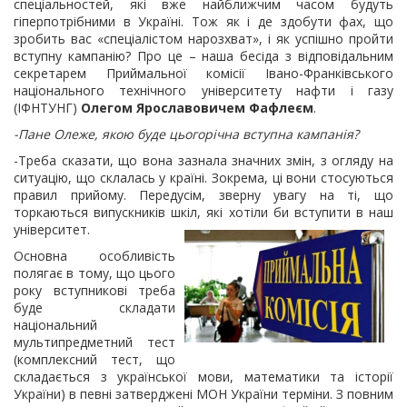
спеціальностей, які вже найближчим часом будуть
гіперпотрібними в Україні. Тож як і де здобути фах, що
зробить вас «спеціалістом нарозхват», і як успішно пройти
вступну кампанію? Про це – наша бесіда з відповідальним
секретарем
Приймальної комісії Івано-Франківського
національного технічного університету нафти і газу
(ІФНТУНГ)
Олегом Ярославовичем Фафлеєм
.
-Пане Олеже, якою буде цьогорічна вступна кампанія?
-Треба сказати, що вона зазнала значних змін, з огляду на
ситуацію, що склалась у країні. Зокрема, ці вони стосуються
правил прийому. Передусім, зверну увагу на ті, що
торкаються випускників шкіл, які хотіли би вступити в наш
університет.
Основна особливість
полягає в тому, що цього
року вступникові треба
буде складати
національний
мультипредметний тест
(комплексний тест, що
складається з української мови, математики та історії
України) в певні затверджені МОН України терміни. З повним