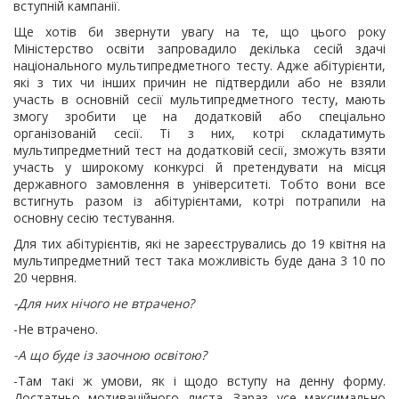
вступній кампанії.
Ще хотів би звернути увагу на те, що цього року
Міністерство освіти запровадило декілька сесій здачі
національного мультипредметного тесту. Адже абітурієнти,
які з тих чи інших причин не підтвердили або не взяли
участь в основній сесії мультипредметного тесту, мають
змогу зробити це на додатковій або спеціально
організованій сесії. Ті з них, котрі складатимуть
мультипредметний тест на додатковій сесії, зможуть взяти
участь у широкому конкурсі й претендувати на місця
державного замовлення в університеті. Тобто вони все
встигнуть разом із абітурієнтами, котрі потрапили на
основну сесію тестування.
Для тих абітурієнтів, які не зареєструвались до 19 квітня на
мультипредметний тест така можливість буде дана 3 10 по
20 червня.
-Для них нічого не втрачено?
-Не втрачено.
-А що буде із заочною освітою?
-Там такі ж умови, як і щодо вступу на денну форму.
Достатньо мотиваційного листа. Зараз усе максимально