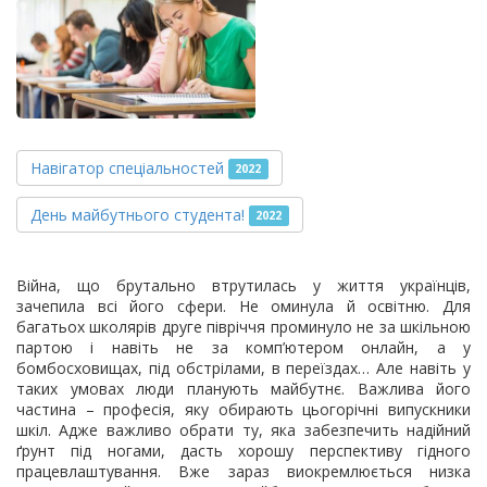
Навігатор спеціальностей
2022
День майбутнього студента!
2022
Війна, що брутально втрутилась у життя українців,
зачепила всі його сфери. Не оминула й освітню. Для
багатьох школярів друге півріччя проминуло не за шкільною
партою і навіть не за комп’ютером онлайн, а у
бомбосховищах, під обстрілами, в переїздах… Але навіть у
таких умовах люди планують майбутнє. Важлива його
частина – професія, яку обирають цьогорічні випускники
шкіл. Адже важливо обрати ту, яка забезпечить надійний
ґрунт під ногами, дасть хорошу перспективу гідного
працевлаштування. Вже зараз виокремлюється низка