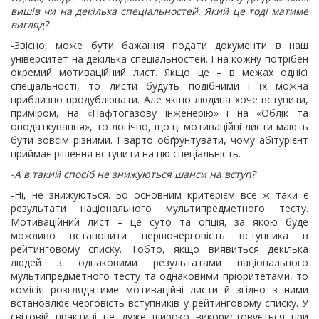
вишів чи на декілька спеціальностей. Який це тоді матиме
вигляд?
-Звісно, може бути бажання подати документи в наш
університет на декілька спеціальностей. І на кожну потрібен
окремий мотиваційний лист. Якщо це – в межах однієї
спеціальності, то листи будуть подібними і їх можна
приблизно продублювати. Але якщо людина хоче вступити,
приміром, на «Нафтогазову інженерію» і на «Облік та
оподаткування», то логічно, що ці мотиваційні листи мають
бути зовсім різними. І варто обґрунтувати, чому абітурієнт
приймає рішення вступити на цю спеціальність.
-А в такий спосіб не знижуються шанси на вступ?
-Ні, не знижуються. Бо основним критерієм все ж таки є
результати національного мультипредметного тесту.
Мотиваційний лист – це суто та опція, за якою буде
можливо встановити першочерговість вступника в
рейтинговому списку. Тобто, якщо виявиться декілька
людей з однаковими результатами національного
мультипредметного тесту та однаковими пріоритетами, то
комісія розглядатиме мотиваційні листи й згідно з ними
встановлює черговість вступників у рейтинговому списку. У
світовій практиці це дуже широко використовується при