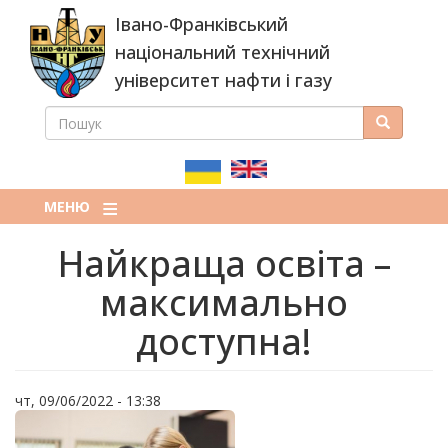
Перейти
Івано-Франківський
до
основного
національний технічний
вмісту
університет нафти і газу
ПОШУК
Пошук
ПОШУКОВА
ФОРМА
МЕНЮ
Найкраща освіта –
максимально
доступна!
чт, 09/06/2022 - 13:38