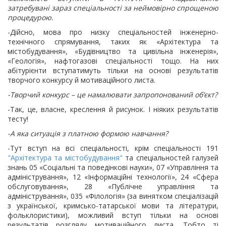
затребувані зараз спеціальності за неймовірно спрощеною
процедурою.
-Дійсно, мова про низку спеціальностей інженерно-
технічного спрямування, таких як «Архітектура та
містобудування», «Будівництво та цивільна інженерія»,
«Геологія», нафтогазові спеціальності тощо. На них
абітурієнти вступатимуть тільки на основі результатів
творчого конкурсу й мотиваційного листа.
-Творчий конкурс – це намалювати запропонований об’єкт?
-Так, це, власне, креслення й рисунок. І ніяких результатів
тесту!
-А яка ситуація з платною формою навчання?
-Тут вступ на всі спеціальності, крім спеціальності 191
"Архітектура та містобудування"
та спеціальностей галузей
знань 05 «Соціальні та поведінкові науки», 07 «Управління та
адміністрування», 12 «Інформаційні технології», 24 «Сфера
обслуговування», 28 «Публічне управління та
адміністрування», 035 «Філологія» (за винятком спеціалізацій
з української, кримсько-татарської мови та літератури,
фольклористики), можливий вступ тільки на основі
результатів розгляду мотиваційного листа. Тобто ті