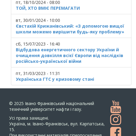
пт, 18/10/2024 - 08:00
ТОЙ, ХТО ВМІЄ ПЕРЕМАГАТИ
вт, 30/01/2024 - 10:00
Євстахій Крижанівський: «З допомогою вищої
школи можемо вирішити будь-яку проблему»
сб, 15/07/2023 - 16:40
Відбудова енергетичного сектору України й
очищення довкілля всієї Європи від наслідків
російсько-української війни
пт, 31/03/2023 - 11:31
Українська ГТС у кризовому стані
© 2025
Івано Франківський національний
технічний університет нафти і газу.
Усi права захищенi.
Україна, м. Івано-Франківськ, вул. Карпатська,
15.
При використанні матеріалів гіперпосилання