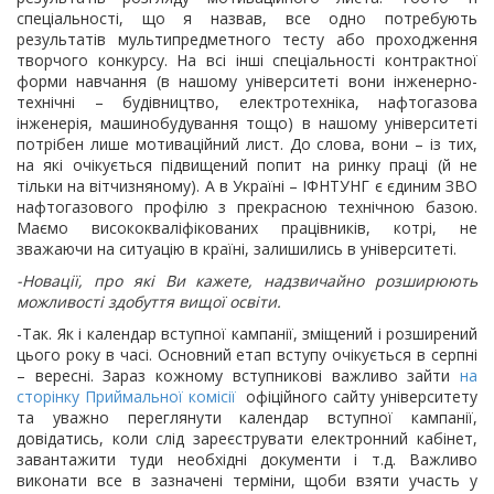
спеціальності, що я назвав, все одно потребують
результатів мультипредметного тесту або проходження
творчого конкурсу. На всі інші спеціальності контрактної
форми навчання (в нашому університеті вони інженерно-
технічні – будівництво, електротехніка, нафтогазова
інженерія, машинобудування тощо) в нашому університеті
потрібен лише мотиваційний лист. До слова, вони – із тих,
на які очікується підвищений попит на ринку праці (й не
тільки на вітчизняному). А в Україні – ІФНТУНГ є єдиним ЗВО
нафтогазового профілю з прекрасною технічною базою.
Маємо висококваліфікованих працівників, котрі, не
зважаючи на ситуацію в країні, залишились в університеті.
-Новації, про які Ви кажете, надзвичайно розширюють
можливості здобуття вищої освіти.
-Так. Як і календар вступної кампанії, зміщений і розширений
цього року в часі. Основний етап вступу очікується в серпні
– вересні. Зараз кожному вступникові важливо зайти
на
сторінку Приймальної комісії
офіційного сайту університету
та уважно переглянути календар вступної кампанії,
довідатись, коли слід зареєструвати електронний кабінет,
завантажити туди необхідні документи і т.д. Важливо
виконати все в зазначені терміни, щоби взяти участь у