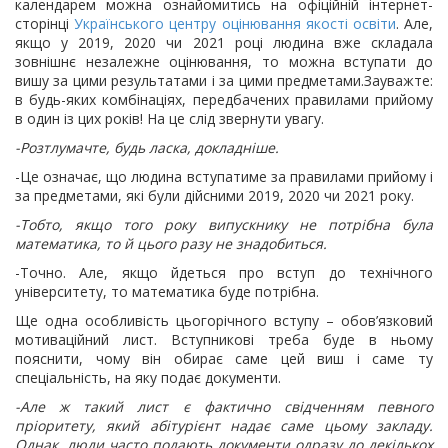
календарем можна ознайомитись на офіційній інтернет-
сторінці
Українського центру оцінювання якості освіти
. Але,
якщо у 2019, 2020 чи 2021 році людина вже складала
зовнішнє незалежне оцінювання, то можна вступати до
вишу за цими результатами і за цими предметами.Зауважте:
в будь-яких комбінаціях, передбачених правилами прийому
в один із цих років! На це слід звернути увагу.
-Розтлумачте, будь ласка, докладніше.
-Це означає, що людина вступатиме за правилами прийому і
за предметами, які були дійсними 2019, 2020 чи 2021 року.
-Тобто, якщо того року випускнику не потрібна була
математика, то й цього разу не знадобиться.
-Точно. Але, якщо йдеться про вступ до технічного
університету, то математика буде потрібна.
Ще одна особливість цьогорічного вступу – обов’язковий
мотиваційний лист. Вступникові треба буде в ньому
пояснити, чому він обирає саме цей виш і саме ту
спеціальність, на яку подає документи.
-Але ж такий лист є фактично свідченням певного
пріоритету, який абітурієнт надає саме цьому закладу.
Однак, люди часто подають документи одразу до декількох