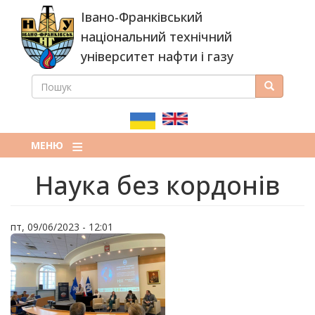
Перейти
Івано-Франківський
до
основного
національний технічний
вмісту
університет нафти і газу
ПОШУК
Пошук
ПОШУКОВА
ФОРМА
МЕНЮ
Наука без кордонів
пт, 09/06/2023 - 12:01