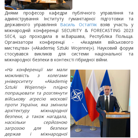
Днями професор кафедри публічного управління та
адміністрування Інституту гуманітарної підготовки та
державного управління
Василь Остап’як
взяв участь у
міжнародній конференції SECURITY & FORECASTING 2023
SEC4, що проходила в м.Варшава, Республіка Польща.
Організатори конференції - «Академія військового
мистецтва» («Akademię Sztuki Wojennej»). Науковий форум
стосувався викликів для системи національної та
міжнародної безпеки в контексті гібридної війни.
«На конференції ми мали
можливість з колегами
університету «Akademię
Sztuki Wojennej» плідно
попрацювати та розглянути
військову агресію московії
проти України, яка змінила
архітектуру міжнародної
безпеки, а також нагадала,
наскільки серйозною
загрозою для безпеки
держав і міжнародної