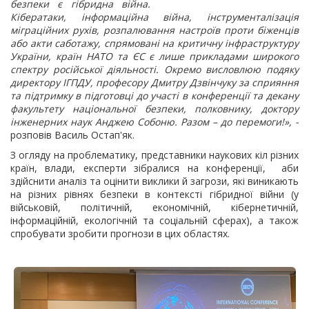
безпеки є гібридна війна.
Кібератаки, інформаційна війна, інструменталізація
міграційних рухів, розпалювання настроїв проти біженців
або акти саботажу, спрямовані на критичну інфраструктуру
України, країн НАТО та ЄС є лише прикладами широкого
спектру російської діяльності. Окремо висловлюю подяку
директору ІГПДУ, професору Дмитру Дзвінчуку за сприяння
та підтримку в підготовці до участі в конференції та декану
факультету національної безпеки, полковнику, доктору
інженерних наук Анджею Собоню. Разом – до перемоги!», -
розповів Василь Остап'як.
З огляду на проблематику, представники наукових кіл різних
країн, влади, експерти зібралися на конференції, аби
здійснити аналіз та оцінити виклики й загрози, які виникають
на різних рівнях безпеки в контексті гібридної війни (у
військовій, політичній, економічній, кібернетичній,
інформаційній, екологічній та соціальній сферах), а також
спробувати зробити прогнози в цих областях.