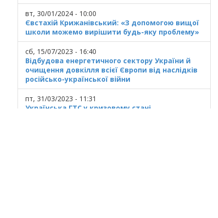
вт, 30/01/2024 - 10:00
Євстахій Крижанівський: «З допомогою вищої
школи можемо вирішити будь-яку проблему»
сб, 15/07/2023 - 16:40
Відбудова енергетичного сектору України й
очищення довкілля всієї Європи від наслідків
російсько-української війни
пт, 31/03/2023 - 11:31
Українська ГТС у кризовому стані
© 2025
Івано Франківський національний
технічний університет нафти і газу.
Усi права захищенi.
Україна, м. Івано-Франківськ, вул. Карпатська,
15.
При використанні матеріалів гіперпосилання
на ресурс обов'язкове.