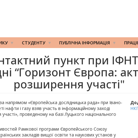
ИКУ
СТУДЕНТУ
ПУБЛІЧНА ІНФОРМАЦІЯ
ПРАЦ
тактний пункт при ІФНТ
ні “Горизонт Європа: акт
розширення участі"
 за напрямом «Європейська дослідницька рада» при Івано-
До
і нафти і газу взяв участь в інформаційному заході
НКП
 участі», проведеному на базі Луцького національного
ивостей Рамкової програми Європейського Союзу
раїнських закладів вищої освіти та наукових установ у