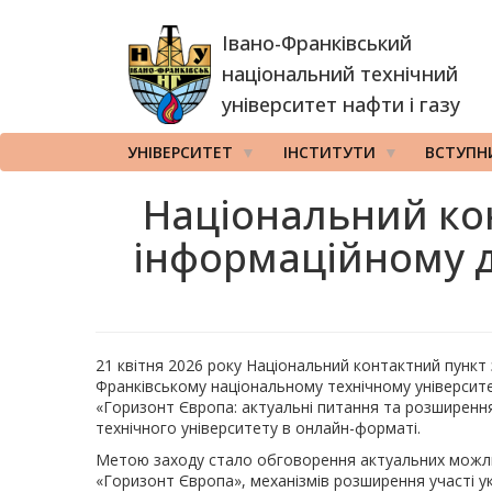
Перейти
Івано-Франківський
до
основного
національний технічний
вмісту
університет нафти і газу
УНІВЕРСИТЕТ
ІНСТИТУТИ
ВСТУПН
Національний кон
інформаційному д
21 квітня 2026 року Національний контактний пункт
Франківському національному технічному університет
«Горизонт Європа: актуальні питання та розширення
технічного університету в онлайн-форматі.
Метою заходу стало обговорення актуальних можл
«Горизонт Європа», механізмів розширення участі ук