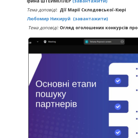
Ірина ШТЕЙМІЛЛЕР
(завантажити)
Тема доповіді
: Дїї Марії Склодовської-Кюрі
Любомир Никируй (завантажити)
Тема доповіді:
Огляд оголошених конкурсів про