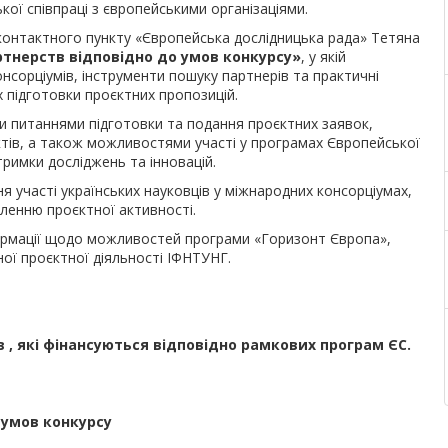
ої співпраці з європейськими організаціями.
контактного пункту «Європейська дослідницька рада» Тетяна
тнерств відповідно до умов конкурсу»
, у якій
сорціумів, інструменти пошуку партнерів та практичні
 підготовки проєктних пропозицій.
и питаннями підготовки та подання проєктних заявок,
ктів, а також можливостями участі у програмах Європейської
тримки досліджень та інновацій.
 участі українських науковців у міжнародних консорціумах,
иленню проєктної активності.
ормації щодо можливостей програми «Горизонт Європа»,
ої проєктної діяльності ІФНТУНГ.
 , які фінансуються відповідно рамкових програм ЄС.
 умов конкурсу