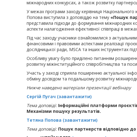
міжнародних конкурсах, а також розвитку партнерськ
У межах програми заходу керівниця Національного 
Попова виступила з доповіддю на тему
«Пошук пар
представила підходи до формування міжнародних кон
аспекти налагодження ефективної співпраці в межах
Під час заходу учасники ознайомилися з актуальним
фінансовими і правовими аспектами реалізації проє
дослідницької ради, MSCA та інших інструментах під
Особливу увагу було приділено питанням розширення
розвитку міжінституційного співробітництва та пос
Участь у заході сприяла поширенню актуальної інф
обміну досвідом та подальшому розвитку міжнародн
Нижче наведено матеріали презентації вебінару
Сергій Пугач (завантажити)
Тема доповіді:
Інформаційні платформи проєктів
Механізми пошуку результатів.
Тетяна Попова (завантажити)
Тема доповіді:
Пошук партнерств відповідно до