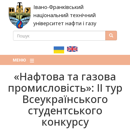
Перейти
Івано-Франківський
до
основного
національний технічний
вмісту
університет нафти і газу
ПОШУК
Пошук
ПОШУКОВА
ФОРМА
МЕНЮ
«Нафтова та газова
промисловість»: ІІ тур
Всеукраїнського
студентського
конкурсу