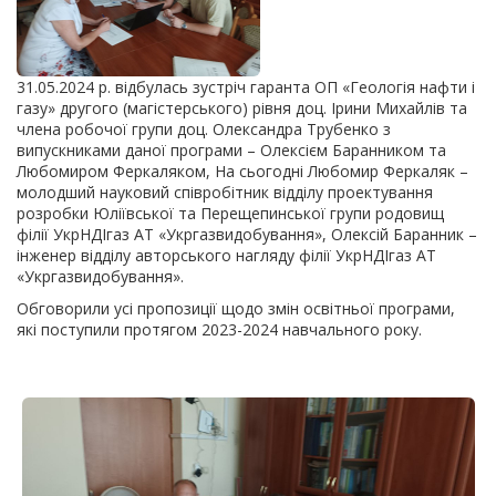
31.05.2024 р. відбулась зустріч гаранта ОП «Геологія нафти і
газу» другого (магістерського) рівня доц. Ірини Михайлів та
члена робочої групи доц. Олександра Трубенко з
випускниками даної програми – Олексієм Баранником та
Любомиром Феркаляком, На сьогодні Любомир Феркаляк –
молодший науковий співробітник відділу проектування
розробки Юліївської та Перещепинської групи родовищ
філії УкрНДІгаз АТ «Укргазвидобування», Олексій Баранник –
інженер відділу авторського нагляду філії УкрНДІгаз АТ
«Укргазвидобування».
Обговорили усі пропозиції щодо змін освітньої програми,
які поступили протягом 2023-2024 навчального року.