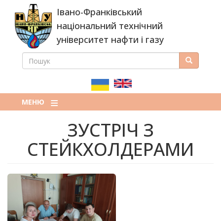
Перейти
Івано-Франківський
до
основного
національний технічний
вмісту
університет нафти і газу
ПОШУК
Пошук
ПОШУКОВА
ФОРМА
МЕНЮ
ЗУСТРІЧ З
СТЕЙКХОЛДЕРАМИ