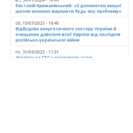
Євстахій Крижанівський: «З допомогою вищої
школи можемо вирішити будь-яку проблему»
сб, 15/07/2023 - 16:40
Відбудова енергетичного сектору України й
очищення довкілля всієї Європи від наслідків
російсько-української війни
пт, 31/03/2023 - 11:31
Українська ГТС у кризовому стані
© 2025
Івано Франківський національний
технічний університет нафти і газу.
Усi права захищенi.
Україна, м. Івано-Франківськ, вул. Карпатська,
15.
При використанні матеріалів гіперпосилання
на ресурс обов'язкове.