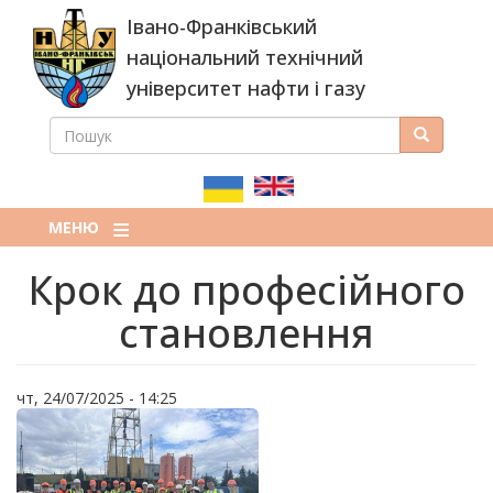
Перейти
Івано-Франківський
до
основного
національний технічний
вмісту
університет нафти і газу
ПОШУК
Пошук
ПОШУКОВА
ФОРМА
МЕНЮ
Крок до професійного
становлення
чт, 24/07/2025 - 14:25