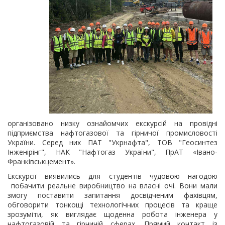
організовано низку ознайомчих екскурсій на провідні
підприємства нафтогазової та гірничої промисловості
України. Серед них ПАТ "Укрнафта", ТОВ "Геосинтез
Інженірінг", НАК "Нафтогаз України", ПрАТ «Івано-
Франківськцемент».
Екскурсії виявились для студентів чудовою нагодою
побачити реальне виробництво на власні очі. Вони мали
змогу поставити запитання досвідченим фахівцям,
обговорити тонкощі технологічних процесів та краще
зрозуміти, як виглядає щоденна робота інженера у
нафтогазовій та гірничій сферах. Прямий контакт із