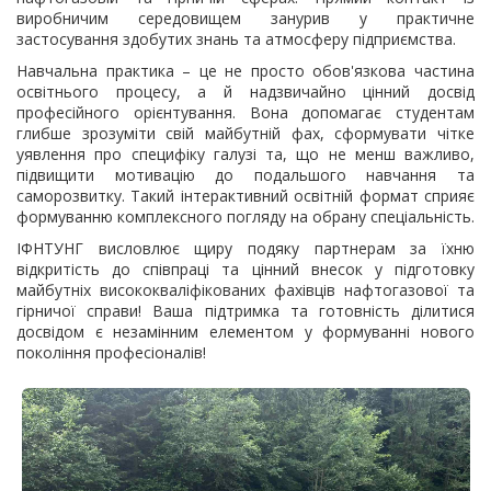
виробничим середовищем занурив у практичне
застосування здобутих знань та атмосферу підприємства.
Навчальна практика – це не просто обов'язкова частина
освітнього процесу, а й надзвичайно цінний досвід
професійного орієнтування. Вона допомагає студентам
глибше зрозуміти свій майбутній фах, сформувати чітке
уявлення про специфіку галузі та, що не менш важливо,
підвищити мотивацію до подальшого навчання та
саморозвитку. Такий інтерактивний освітній формат сприяє
формуванню комплексного погляду на обрану спеціальність.
ІФНТУНГ висловлює щиру подяку партнерам за їхню
відкритість до співпраці та цінний внесок у підготовку
майбутніх висококваліфікованих фахівців нафтогазової та
гірничої справи! Ваша підтримка та готовність ділитися
досвідом є незамінним елементом у формуванні нового
покоління професіоналів!