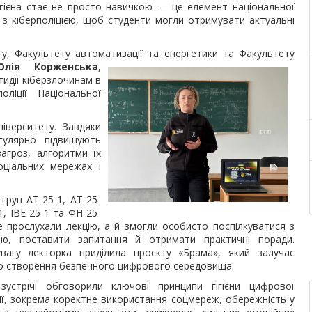
гігієна стає не просто навичкою — це елемент національної
з кіберполіцією, щоб студенти могли отримувати актуальні
ту, Факультету автоматизації та енергетики та Факультету
Юлія Корженська
,
тидії кіберзлочинам в
оліції Національної
іверситету. Завдяки
егулярно підвищують
агроз, алгоритми їх
оціальних мережах і
груп АТ-25-1, АТ-25-
1, ІВЕ-25-1 та ФН-25-
 прослухали лекцію, а й змогли особисто поспілкуватися з
ею, поставити запитання й отримати практичні поради.
вагу лекторка приділила проєкту «Брама», який залучає
о створення безпечного цифрового середовища.
зустрічі обговорили ключові принципи гігієни цифрової
ії, зокрема коректне використання соцмереж, обережність у