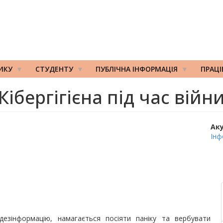
ИКУ
СТУДЕНТУ
ПУБЛІЧНА ІНФОРМАЦІЯ
ПРАЦ
Кібергігієна під час війн
Ак
Інф
езінформацію, намагається посіяти паніку та вербувати