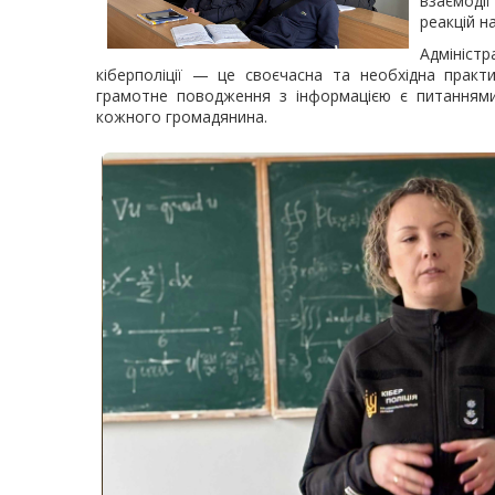
взаємоді
реакцій н
Адмініст
кіберполіції — це своєчасна та необхідна практ
грамотне поводження з інформацією є питаннями,
кожного громадянина.