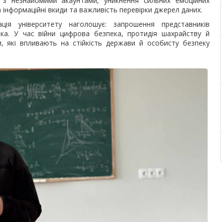
ї з незнайомими акаунтами, уникнення сильних емоційних
а інформаційні вкиди та важливість перевірки джерел даних.
рація університету наголошує: запрошення представників
ика. У час війни цифрова безпека, протидія шахрайству й
 які впливають на стійкість держави й особисту безпеку