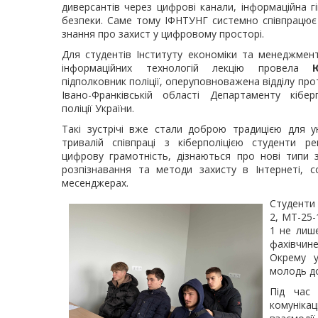
диверсантів через цифрові канали, інформаційна 
безпеки. Саме тому ІФНТУНГ системно співпрацює 
знання про захист у цифровому просторі.
Для студентів Інституту економіки та менеджмен
інформаційних технологій лекцію провела
підполковник поліції, оперуповноважена відділу про
Івано-Франківській області Департаменту кіберп
поліції України.
Такі зустрічі вже стали доброю традицією для ун
тривалій співпраці з кіберполіцією студенти р
цифрову грамотність, дізнаються про нові типи з
розпізнавання та методи захисту в Інтернеті, с
месенджерах.
Студенти 
2, МТ-25-
1 не лише
фахівчин
Окрему у
молодь д
Під час 
комунікац