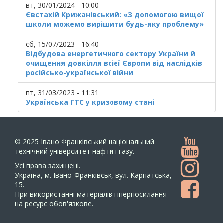
вт, 30/01/2024 - 10:00
Євстахій Крижанівський: «З допомогою вищої
школи можемо вирішити будь-яку проблему»
сб, 15/07/2023 - 16:40
Відбудова енергетичного сектору України й
очищення довкілля всієї Європи від наслідків
російсько-української війни
пт, 31/03/2023 - 11:31
Українська ГТС у кризовому стані
© 2025
Івано Франківський національний
технічний університет нафти і газу.
Усi права захищенi.
Україна, м. Івано-Франківськ, вул. Карпатська,
15.
При використанні матеріалів гіперпосилання
на ресурс обов'язкове.