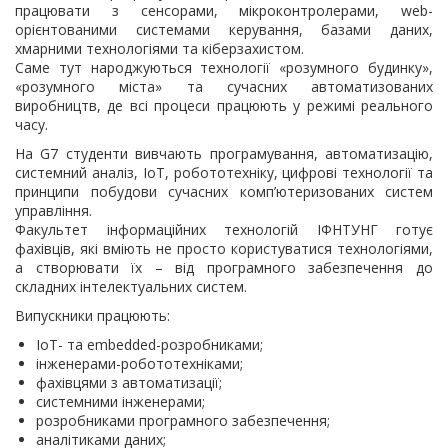
працювати з сенсорами, мікроконтролерами, web-
орієнтованими системами керування, базами даних,
хмарними технологіями та кіберзахистом.
Саме тут народжуються технології «розумного будинку»,
«розумного міста» та сучасних автоматизованих
виробництв, де всі процеси працюють у режимі реального
часу.
На G7 студенти вивчають програмування, автоматизацію,
системний аналіз, IoT, робототехніку, цифрові технології та
принципи побудови сучасних комп’ютеризованих систем
управління.
Факультет інформаційних технологій ІФНТУНГ готує
фахівців, які вміють не просто користуватися технологіями,
а створювати їх – від програмного забезпечення до
складних інтелектуальних систем.
Випускники працюють:
IoT- та embedded-розробниками;
інженерами-робототехніками;
фахівцями з автоматизації;
системними інженерами;
розробниками програмного забезпечення;
аналітиками даних;