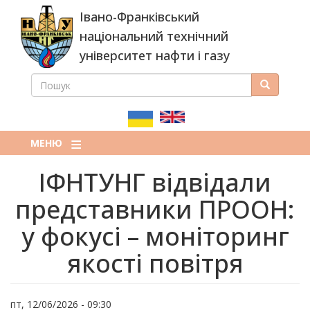
Перейти
Івано-Франківський
до
основного
національний технічний
вмісту
університет нафти і газу
ПОШУК
Пошук
ПОШУКОВА
ФОРМА
МЕНЮ
ІФНТУНГ відвідали
представники ПРООН:
у фокусі – моніторинг
якості повітря
пт, 12/06/2026 - 09:30