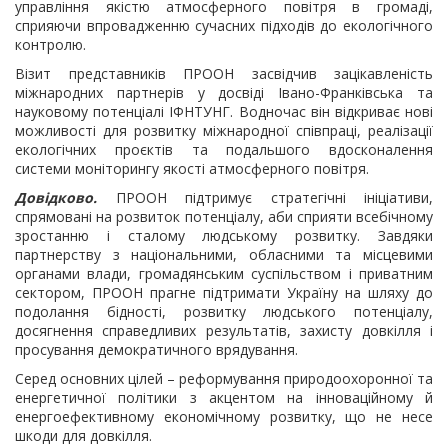
управління якістю атмосферного повітря в громаді,
сприяючи впровадженню сучасних підходів до екологічного
контролю.
Візит представників ПРООН засвідчив зацікавленість
міжнародних партнерів у досвіді Івано-Франківська та
науковому потенціалі ІФНТУНГ. Водночас він відкриває нові
можливості для розвитку міжнародної співпраці, реалізації
екологічних проєктів та подальшого вдосконалення
системи моніторингу якості атмосферного повітря.
Довідково.
ПРООН підтримує стратегічні ініціативи,
спрямовані на розвиток потенціалу, аби сприяти всебічному
зростанню і сталому людському розвитку. Завдяки
партнерству з національними, обласними та місцевими
органами влади, громадянським суспільством і приватним
сектором, ПРООН прагне підтримати Україну на шляху до
подолання бідності, розвитку людського потенціалу,
досягнення справедливих результатів, захисту довкілля і
просування демократичного врядування.
Серед основних цілей – реформування природоохоронної та
енергетичної політики з акцентом на інноваційному й
енергоефективному економічному розвитку, що не несе
шкоди для довкілля.