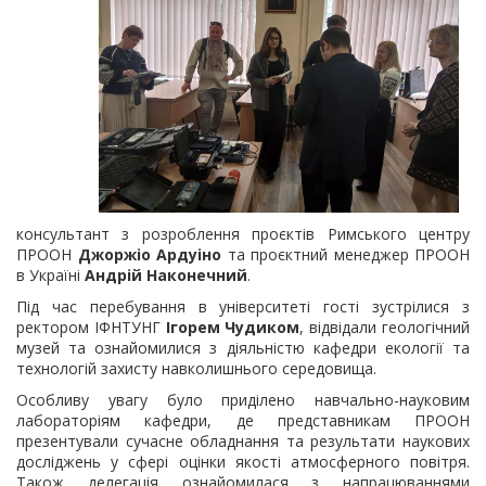
консультант з розроблення проєктів Римського центру
ПРООН
Джоржіо Ардуіно
та проєктний менеджер ПРООН
в Україні
Андрій Наконечний
.
Під час перебування в університеті гості зустрілися з
ректором ІФНТУНГ
Ігорем Чудиком
, відвідали геологічний
музей та ознайомилися з діяльністю кафедри екології та
технологій захисту навколишнього середовища.
Особливу увагу було приділено навчально-науковим
лабораторіям кафедри, де представникам ПРООН
презентували сучасне обладнання та результати наукових
досліджень у сфері оцінки якості атмосферного повітря.
Також делегація ознайомилася з напрацюваннями