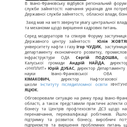
В Івано-Франківську відбувся регіональний фору
служби зайнятості: навчання українців для потреб
Державної служби зайнятості, обласної влади, бізн
Захід мав на меті звернути увагу центральної влад
та механізми щодо вирішення кадрових питань.
Серед модераторів та спікерів Форуму заступниця
Державного центру зайнятості
Юлія ЖОВТЯ
університету нафти і газу
Ігор ЧУДИК
, заступниця
департаменту
економічного розвитку, промислов
інфраструктури ОДА
Сергій ПОДОШВА,
о
Калуської
громади
Андрій НАЙДА
, директ
«УНІПЛИТ»
Юрій ДУБАС
, директор Департаменту о
науки Івано-Франківської ОВ
КІМАКОВИЧ,
директор Нафтогазової б
школи
Інституту післядипломної освіти
ІФНТУ
ЯЦЮК.
Обговорювали ситуацію на ринку праці Івано-Франк
області, а також представили практичні аспекти сп
бізнесу та Центрів профтехосвіти ДСЗ щодо на
перенавчання, перекваліфікації робітників. Йшл
підтримку та розвиток бізнесу, виробничі пот
підприємств та вирішення проблемних питань щод