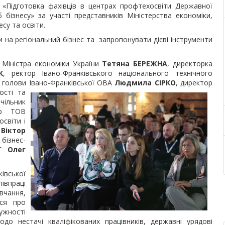
м «Підготовка фахівців в центрах профтехосвіти Державної
 бізнесу» за участі представників Міністерства економіки,
есу та освіти.
и на регіональний бізнес та запропонувати дієві інструменти
 Міністра економіки України
Тетяна БЕРЕЖНА
, директорка
К
, ректор Івано-Франківського національного технічного
 голови Івано-Франківської ОВА
Людмила СІРКО
, директор
ості та
чільник
ор ТОВ
світи і
А
Віктор
ізнес-
НГ
Олег
івської
івпраці
вчання,
ося про
ужності
о нестачі кваліфікованих працівників, державні урядові