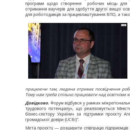
програми щодо створення робочих місць для лю
отримання ваучерів для здобуття другої вищої осві
для роботодавців за працевлаштування ВПО, а також 
працюючи там, людина отримає посвідчення робіт
Тому нам треба спільно працювати над освітніми к
Довідково
.
Форум відбувся у рамках міжрегіональ
трудового потенціалу», що реалізовується Мініс
бізнес-сектору України» за підтримки проєкту А
громадської довіри (UCBI)”.
Мета проєкту — розширити співпрацю підприємців