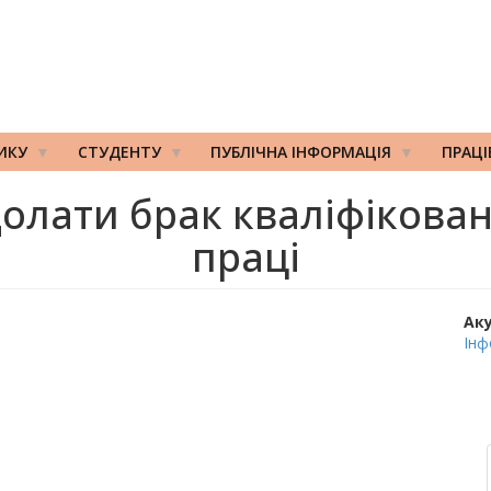
ИКУ
СТУДЕНТУ
ПУБЛІЧНА ІНФОРМАЦІЯ
ПРАЦ
олати брак кваліфікован
праці
Ак
Інф