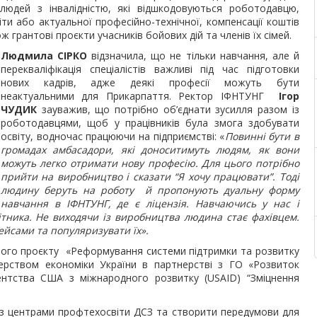
дей з інвалідністю, які відшкодовуються роботодавцю,
ти або актуальної професійно-технічної, компенсації коштів
грантові проєкти учасників бойових дій та членів їх сімей.
Людмила СІРКО
відзначила, що не тільки навчання, але й
перекваліфікація спеціалістів важливі під час підготовки
нових кадрів, адже деякі професії можуть бути
неактуальними для Прикарпаття. Ректор ІФНТУНГ
Ігор
ЧУДИК
зауважив, що потрібно об’єднати зусилля разом із
роботодавцями, щоб у працівників була змога здобувати
освіту, водночас працюючи на підприємстві: «
Повинні бути в
громадах амбасадори, які доноситимуть людям, як вони
можуть легко отримати нову професію. Для цього потрібно
прийти на виробництво і сказати “Я хочу працювати”. Тоді
людину беруть на роботу й пропонують дуальну форму
навчання в ІФНТУНГ, де є ліцензія. Навчаючись у нас і
ника. Не виходячи із виробництва людина стає фахівцем.
ейсами та популяризувати їх».
ного проєкту «Реформування системи підтримки та розвитку
терством економіки України в партнерстві з ГО «Розвиток
гентства США з міжнародного розвитку (USAID) “Зміцнення
 з центрами профтехосвіти ДСЗ та створити передумови для