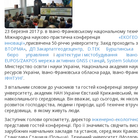
23 березня 2017 р. в Івано-Франківському національному техні
Міжнародна науково-практична конференція
«
ЕКОГЕ
інновації
»
,присвячена 50-річчю університету. Захід проходит
ВТОРМА
»
,
ДП
Закарпатгеодезцентр
,
D.TEK
Бурштинська
бюро
управління
ї
архітектури
і
містобудування
Івано
EUPOS/ZAKPOS
мережа
активних
GNSS
станцій
,
System Solutio
Міністерство освіти і науки України, Національна академія нау
ресурсів України, Івано-Франківська обласна рада, Івано-Фран
ІФНТУНГ
.
З вітальним словом до учасників та гостей конференції зверн
університету, академік НАН України Євстахій Крижанівський, я
навколишнього середовища. Він вважає, що сьогодні, як ніко
розвиток господарства, людини і природи, щоб технічне втруч
середовища, в якому живуть люди.
Заступник голови оргкомітету, директор
інженерно
-
екологічн
представив гостей конференції. Про її значимість свідчить ви
зарубіжних навчальних закладів та установ, серед яких Краківс
Станіслава Сташиця (Польща), Технічний університет (Молдова)