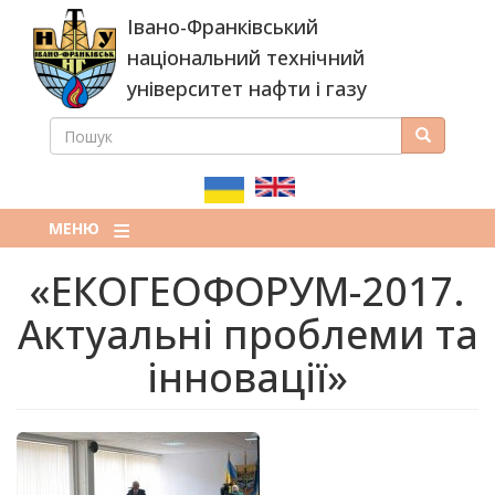
Перейти
Івано-Франківський
до
основного
національний технічний
вмісту
університет нафти і газу
ПОШУК
Пошук
ПОШУКОВА
ФОРМА
МЕНЮ
«ЕКОГЕОФОРУМ-2017.
Актуальні проблеми та
інновації»