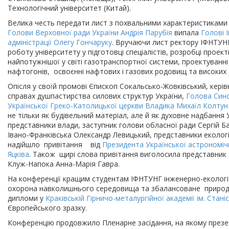
Технологічний університет (Китай).
Велика честь передати лист з похвальними характеристиками т
Голови
Верховної
ради
України
Андрія
Парубія
випала
Голові
адміністрації
Олегу
Гончаруку
. Вручаючи лист ректору ІФНТУНГ 
роботу університету у підготовці спеціалістів, розробці проект
найпотужнішої у світі газотранспортної системи, проектуван
нафтогонів, освоєнні нафтових і газових родовищ та високих д
Опісля у своїй промові Єпископ Сокальсько-Жовківський, кері
справах душпастирства силових структур України,
Голова
Син
Української
Греко
-
Католицької
церкви
Владика
Михаїл
Колту
не тільки як будівельний матеріал, але й як духовне надбання У
представники влади, заступник голови обласної ради Сергій Ба
Івано-Франківська Олександр Левицький, представники екологіч
надійшло привітання від
Президента
Української
астрономіч
Яцківа
. Також щирі слова привітання виголосила представник 
Клуж-Напока Анна-Марія Гавра.
На конференції кращим студентам ІФНТУНГ інженерно-екологіч
охорона навколишнього середовища та збалансоване природ
дипломи у
Краківській
Гірничо
-
металургійної
академії
ім
.
Стані
Європейського зразку.
Конференцію продовжило Пленарне засідання, на якому презен