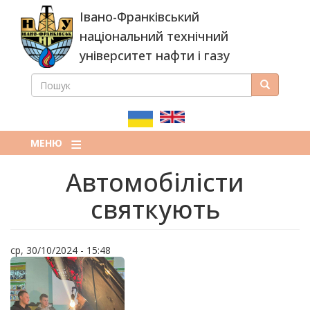
Перейти
Івано-Франківський
до
основного
національний технічний
вмісту
університет нафти і газу
ПОШУК
Пошук
ПОШУКОВА
ФОРМА
МЕНЮ
Автомобілісти
святкують
ср, 30/10/2024 - 15:48