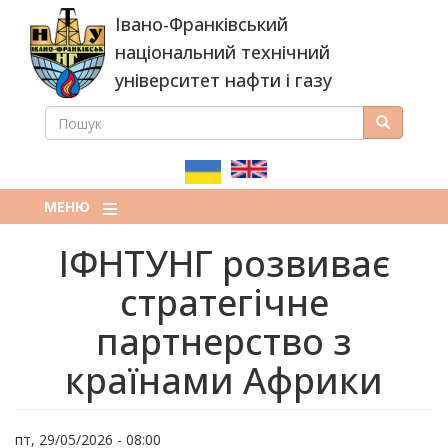
Перейти
Івано-Франківський
до
основного
національний технічний
вмісту
університет нафти і газу
ПОШУК
Пошук
ПОШУКОВА
ФОРМА
МЕНЮ
ІФНТУНГ розвиває
стратегічне
партнерство з
країнами Африки
пт, 29/05/2026 - 08:00