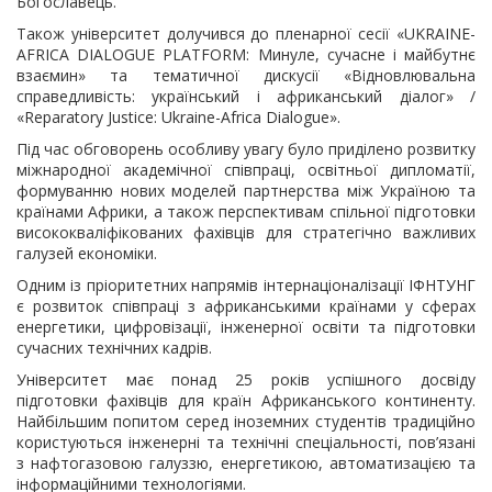
Богославець.
Також університет долучився до пленарної сесії «UKRAINE-
AFRICA DIALOGUE PLATFORM: Минуле, сучасне і майбутнє
взаємин» та тематичної дискусії «Відновлювальна
справедливість: український і африканський діалог» /
«Reparatory Justice: Ukraine-Africa Dialogue».
Під час обговорень особливу увагу було приділено розвитку
міжнародної академічної співпраці, освітньої дипломатії,
формуванню нових моделей партнерства між Україною та
країнами Африки, а також перспективам спільної підготовки
висококваліфікованих фахівців для стратегічно важливих
галузей економіки.
Одним із пріоритетних напрямів інтернаціоналізації ІФНТУНГ
є розвиток співпраці з африканськими країнами у сферах
енергетики, цифровізації, інженерної освіти та підготовки
сучасних технічних кадрів.
Університет має понад 25 років успішного досвіду
підготовки фахівців для країн Африканського континенту.
Найбільшим попитом серед іноземних студентів традиційно
користуються інженерні та технічні спеціальності, пов’язані
з нафтогазовою галуззю, енергетикою, автоматизацією та
інформаційними технологіями.