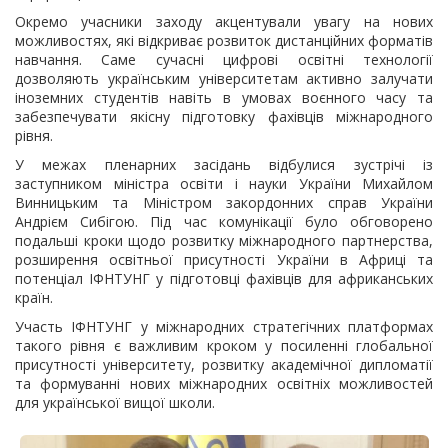
Окремо учасники заходу акцентували увагу на нових
можливостях, які відкриває розвиток дистанційних форматів
навчання. Саме сучасні цифрові освітні технології
дозволяють українським університетам активно залучати
іноземних студентів навіть в умовах воєнного часу та
забезпечувати якісну підготовку фахівців міжнародного
рівня.
У межах пленарних засідань відбулися зустрічі із
заступником міністра освіти і науки України Михайлом
Винницьким та Міністром закордонних справ України
Андрієм Сибігою. Під час комунікації було обговорено
подальші кроки щодо розвитку міжнародного партнерства,
розширення освітньої присутності України в Африці та
потенціал ІФНТУНГ у підготовці фахівців для африканських
країн.
Участь ІФНТУНГ у міжнародних стратегічних платформах
такого рівня є важливим кроком у посиленні глобальної
присутності університету, розвитку академічної дипломатії
та формуванні нових міжнародних освітніх можливостей
для української вищої школи.