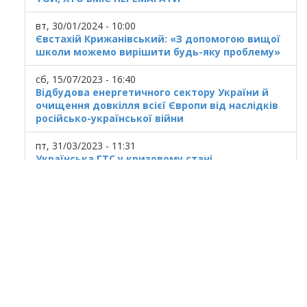
вт, 30/01/2024 - 10:00
Євстахій Крижанівський: «З допомогою вищої
школи можемо вирішити будь-яку проблему»
сб, 15/07/2023 - 16:40
Відбудова енергетичного сектору України й
очищення довкілля всієї Європи від наслідків
російсько-української війни
пт, 31/03/2023 - 11:31
Українська ГТС у кризовому стані
© 2025
Івано Франківський національний
технічний університет нафти і газу.
Усi права захищенi.
Україна, м. Івано-Франківськ, вул. Карпатська,
15.
При використанні матеріалів гіперпосилання
на ресурс обов'язкове.