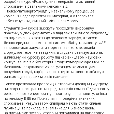
розробити курс «Розподілена генерація та активний
споживач» з реальними кейсами від
''Прикарпатенерготрейд'' у навчальному процесі, де
компанія надає практичний матеріал, а університет
забезпечує академічний зміст і платформу.
Студенти 3–4 курсів зможуть проходити виробничу
практику у двох форматах - у відділах технічного супроводу
та підключення клієнтів до зеленого тарифу, а також
безпосередньо на монтажі систем обліку та захисту. ФАЕ
запропонував запустити формат, за якого компанія
формулює технічне завдання, а студент реалізує його як
дипломну чи курсову роботу під керівництвом наукових
консультантів з обох сторін. Студенти-першокурсники, за
бажанням, закріплюються за фахівцем компанії для
розуміння галузі, кар'єрних орієнтирів та живого зв'язку з
ринком ще з перших місяців навчання.
Також прозвучала пропозиція створити дослідницьку групу
викладачів, аспірантів та представників компанії для аналізу
регіонального енергоринку - прогнозування попиту, оцінка
потенціалу ВДЕ на Прикарпатті, поведінка активних
споживачів. Результатом співпраці мають стати спільні
публікації та прикладна аналітика для бізнес-рішень.
За підсумками зустрічі сторони погодилися на підготовку