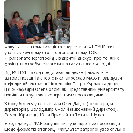
Факультет автоматизації та енергетики ІФНТУНГ взяв
участь у круглому столі, організованому ТОВ
«Прикарпатенерготрейд», відкритій дискусії про те, яких
фахівців потребує енергетична галузь вже сьогодні.
Від ІФНТУНГ захід представляли декан факультету
автоматизації та енергетики Мирослав МАЗУР, завідувач
кафедри «Електричної інженерії» Петро Курляк та доцент
цієї ж кафедри Олег Соломчак. Представники університету
прийшли на зустріч з конкретними пропозиціями.
З боку бізнесу участь взяли Олег Дацко (голова ради
директорів), Володимир Смолій (виконавчий директор),
Роман Юринець, Юлія Пристай та Тетяна Шутка.
У ході дискусії ФАЕ озвучив низку конкретних пропозицій
щодо форматів співпраці. Факультет запропонував спільно