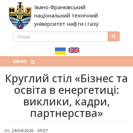
Перейти
Івано-Франківський
до
основного
національний технічний
вмісту
університет нафти і газу
ПОШУК
Пошук
ПОШУКОВА
ФОРМА
МЕНЮ
Круглий стіл «Бізнес та
освіта в енергетиці:
виклики, кадри,
партнерства»
пт, 24/04/2026 - 09:07