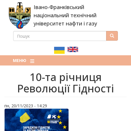
Перейти
Івано-Франківський
до
основного
національний технічний
вмісту
університет нафти і газу
ПОШУК
Пошук
ПОШУКОВА
ФОРМА
МЕНЮ
10-та річниця
Революції Гідності
пн, 20/11/2023 - 14:29