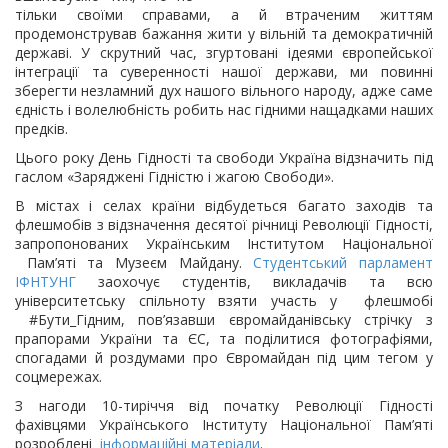
тільки своїми справами, а й втраченим життям
продемонстрував бажання жити у вільній та демократичній
державі. У скрутний час, згуртовані ідеями європейської
інтеграції та суверенності нашої держави, ми повинні
зберегти незламний дух нашого вільного народу, адже саме
єдність і волелюбність робить нас гідними нащадками наших
предків.
Цього року День Гідності та свободи Україна відзначить під
гаслом «Заряджені Гідністю і жагою Свободи».
В містах і селах країни відбудеться багато заходів та
флешмобів з відзначення десятої річниці Революції Гідності,
запропонованих Українським Інститутом Національної
Пам’яті та Музеєм Майдану.
Студентський парламент
ІФНТУНГ
заохочує студентів, викладачів та всю
університетську спільноту взяти участь у флешмобі
#Бути_Гідним, пов’язавши євромайданівську стрічку з
прапорами України та ЄС, та поділитися фотографіями,
спогадами й роздумами про Євромайдан під цим тегом у
соцмережах.
З нагоди 10-тиріччя від початку Революції Гідності
фахівцями Українського Інституту Національної Пам’яті
розроблені
інформаційні матеріали
.