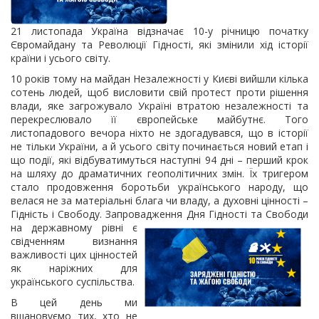
21 листопада Україна відзначає 10-у річницю початку
Євромайдану та Революції Гідності, які змінили хід історії
країни і усього світу.
10 років тому на майдан Незалежності у Києві вийшли кілька
сотень людей, щоб висловити свій протест проти рішення
влади, яке загрожувало Україні втратою незалежності та
перекреслювало її європейське майбутнє. Того
листопадового вечора ніхто не здогадувався, що в історії
не тільки України, а й усього світу починається новий етап і
що події, які відбуватимуться наступні 94 дні – перший крок
на шляху до драматичних геополітичних змін. Їх тригером
стало продовження боротьби українського народу, що
велася не за матеріальні блага чи владу, а духовні цінності –
Гідність і Свободу. Запровадження Дня Гідності та Свободи
на
державному рівні є
свідченням визнання
важливості цих цінностей
як наріжних для
українського суспільства.
В цей день ми
вшановуємо тих, хто не