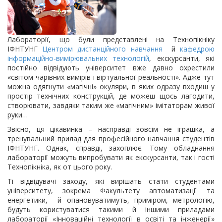
Лабораторії, що були представлені на Технопікніку
ІФНТУНГ
Центром дистанційного навчання
й
кафедрою
інформаційно-вимірювальних технологій
, екскурсанти, які
постійно відвідують університет вже давно охрестили
«світом чарівних вимірів і віртуальної реальності». Адже тут
можна одягнути «магічні» окуляри, в яких одразу входиш у
простір технічних конструкцій, де можеш щось лагодити,
створювати, завдяки таким же «магічним» імітаторам живої
руки…
Звісно, ця цікавинка – насправді зовсім не іграшка, а
тренувальний прилад для професійного навчання студентів
ІФНТУНГ. Однак, справді, захоплює. Тому обладнання
лабораторії можуть випробувати як екскурсанти, так і гості
Технопікніка, як от цього року.
Ті відвідувачі заходу, які вирішать стати студентами
університету, зокрема Факультету автоматизації та
енергетики, й опановуватимуть, приміром, метрологію,
будуть користуватися такими й іншими приладами
лабораторії «Інноваційні технології в освіті та інженерії»