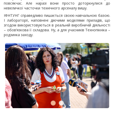
повсякчас. Але наразі вони просто доторкнулися до
невеличкої часточки технічного арсеналу вишу.
ІФНТУНГ справедливо пишається своєю навчальною базою.
І лабораторії, наповнені діючими моделями приладів, що
згодом використовуються в реальній виробничій діяльності
– обов’язкова її складова. Ну, а для учасників Технопікніка –
родзинка заходу.