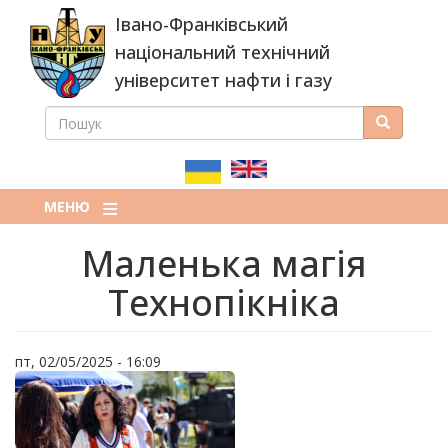
Перейти
Івано-Франківський
до
основного
національний технічний
вмісту
університет нафти і газу
ПОШУК
Пошук
ПОШУКОВА
ФОРМА
МЕНЮ
Маленька магія
Технопікніка
пт, 02/05/2025 - 16:09